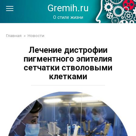
Перейти
Gremih.ru
к
контенту
О стиле жизни
Главная
»
Новости
Лечение дистрофии
пигментного эпителия
сетчатки стволовыми
клетками