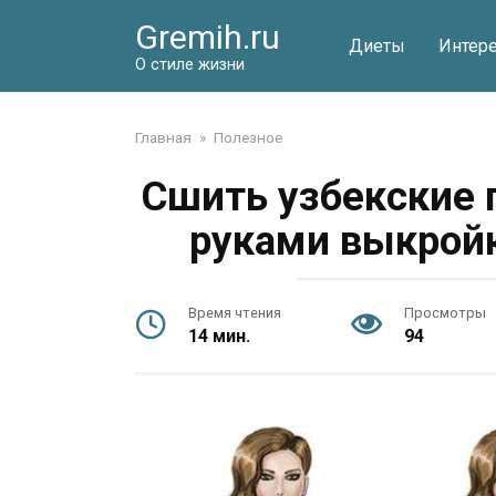
Перейти
Gremih.ru
к
Диеты
Интер
контенту
О стиле жизни
Главная
»
Полезное
Сшить узбекские 
руками выкройк
Время чтения
Просмотры
14 мин.
94