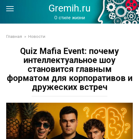
Перейти
Gremih.ru
к
контенту
О стиле жизни
Главная
»
Новости
Quiz Mafia Event: почему
интеллектуальное шоу
становится главным
форматом для корпоративов и
дружеских встреч