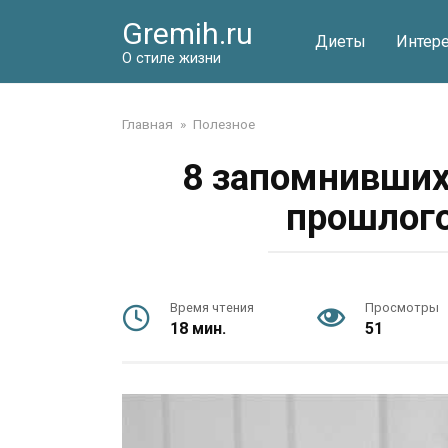
Перейти
Gremih.ru
к
Диеты
Интер
контенту
О стиле жизни
Главная
»
Полезное
8 запомнивших
прошлого
Время чтения
Просмотры
18 мин.
51