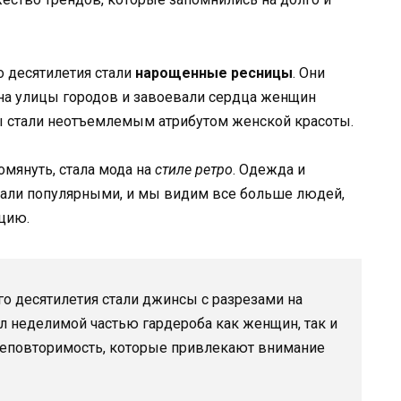
о десятилетия стали
нарощенные ресницы
. Они
 на улицы городов и завоевали сердца женщин
цы стали неотъемлемым атрибутом женской красоты.
омянуть, стала мода на
стиле ретро
. Одежда и
стали популярными, и мы видим все больше людей,
цию.
о десятилетия стали джинсы с разрезами на
ал неделимой частью гардероба как женщин, так и
 неповторимость, которые привлекают внимание