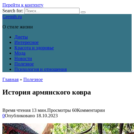
Перейти к контенту
Search for:
Gremih.ru
О стиле жизни
Диеты
Интересное
Красота и здоровье
Мода
Новости
Полезное
Психология и отношения
Главная
»
Полезное
История армянского ковра
Время чтения
13 мин.
Просмотры
60
Комментарии
0
Опубликовано
18.10.2023