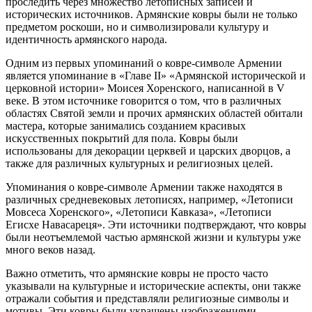
проследить через множество летописных записей и
исторических источников. Армянские ковры были не только
предметом роскоши, но и символизировали культуру и
идентичность армянского народа.
Одним из первых упоминаний о ковре-символе Армении
является упоминание в «Главе II» «Армянской исторической и
церковной истории» Моисея Хоренского, написанной в V
веке. В этом источнике говорится о том, что в различных
областях Святой земли и прочих армянских областей обитали
мастера, которые занимались созданием красивых
искусственных покрытий для пола. Ковры были
использованы для декорации церквей и царских дворцов, а
также для различных культурных и религиозных целей.
Упоминания о ковре-символе Армении также находятся в
различных средневековых летописях, например, «Летописи
Мовсеса Хоренского», «Летописи Кавказа», «Летописи
Егисхе Навасареця». Эти источники подтверждают, что ковры
были неотъемлемой частью армянской жизни и культуры уже
много веков назад.
Важно отметить, что армянские ковры не просто часто
указывали на культурные и исторические аспекты, они также
отражали события и представляли религиозные символы и
мотивы. Эти ковры были украшены изображениями