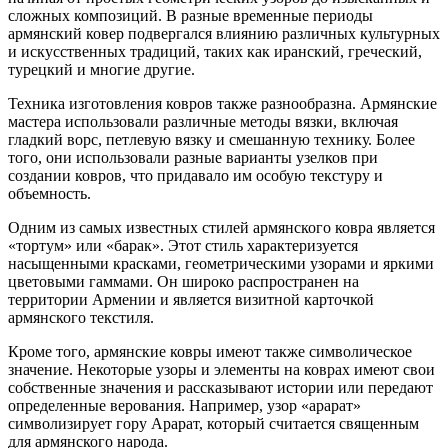
сложных композиций. В разные временные периоды
армянский ковер подвергался влиянию различных культурных
и искусственных традиций, таких как иранский, греческий,
турецкий и многие другие.
Техника изготовления ковров также разнообразна. Армянские
мастера использовали различные методы вязки, включая
гладкий ворс, петлевую вязку и смешанную технику. Более
того, они использовали разные варианты узелков при
создании ковров, что придавало им особую текстуру и
объемность.
Одним из самых известных стилей армянского ковра является
«тортум» или «барак». Этот стиль характеризуется
насыщенными красками, геометрическими узорами и яркими
цветовыми гаммами. Он широко распространен на
территории Армении и является визитной карточкой
армянского текстиля.
Кроме того, армянские ковры имеют также символическое
значение. Некоторые узоры и элементы на коврах имеют свои
собственные значения и рассказывают истории или передают
определенные верования. Например, узор «арарат»
символизирует гору Арарат, который считается священным
для армянского народа.