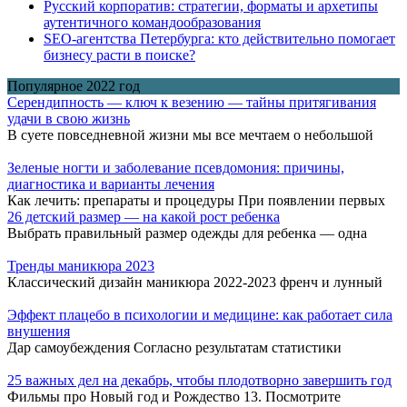
Русский корпоратив: стратегии, форматы и архетипы
аутентичного командообразования
SEO-агентства Петербурга: кто действительно помогает
бизнесу расти в поиске?
Популярное 2022 год
Серендипность — ключ к везению — тайны притягивания
удачи в свою жизнь
В суете повседневной жизни мы все мечтаем о небольшой
Зеленые ногти и заболевание псевдомония: причины,
диагностика и варианты лечения
Как лечить: препараты и процедуры При появлении первых
26 детский размер — на какой рост ребенка
Выбрать правильный размер одежды для ребенка — одна
Тренды маникюра 2023
Классический дизайн маникюра 2022-2023 френч и лунный
Эффект плацебо в психологии и медицине: как работает сила
внушения
Дар самоубеждения Согласно результатам статистики
25 важных дел на декабрь, чтобы плодотворно завершить год
Фильмы про Новый год и Рождество 13. Посмотрите