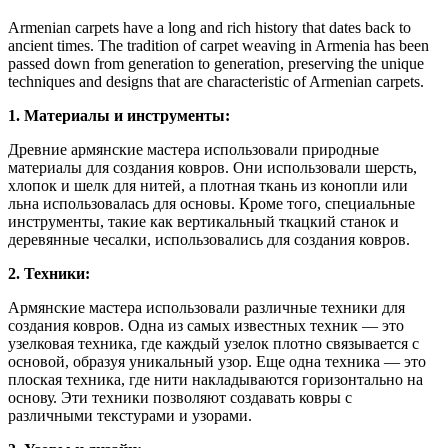
Armenian carpets have a long and rich history that dates back to
ancient times. The tradition of carpet weaving in Armenia has been
passed down from generation to generation, preserving the unique
techniques and designs that are characteristic of Armenian carpets.
1. Материалы и инструменты:
Древние армянские мастера использовали природные
материалы для создания ковров. Они использовали шерсть,
хлопок и шелк для нитей, а плотная ткань из конопли или
льна использовалась для основы. Кроме того, специальные
инструменты, такие как вертикальный ткацкий станок и
деревянные чесалки, использовались для создания ковров.
2. Техники:
Армянские мастера использовали различные техники для
создания ковров. Одна из самых известных техник — это
узелковая техника, где каждый узелок плотно связывается с
основой, образуя уникальный узор. Еще одна техника — это
плоская техника, где нити накладываются горизонтально на
основу. Эти техники позволяют создавать ковры с
различными текстурами и узорами.