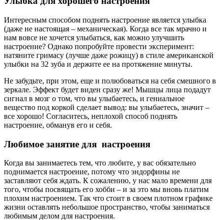
Улыбка для хорошего настроения
Интересным способом поднять настроение является улыбка
(даже не настоящая – механическая). Когда все так мрачно и
нам вовсе не хочется улыбаться, как можно улучшить
настроение? Однако попробуйте провести эксперимент:
натяните гримасу (лучше даже рожицу) в стиле американской
улыбки на 32 зуба и держите ее на протяжение минуты.
Не забудьте, при этом, еще и полюбоваться на себя смешного в
зеркале. Эффект будет виден сразу же! Мышцы лица подадут
сигнал в мозг о том, что вы улыбаетесь, и гениальное
вещество под коркой сделает вывод: вы улыбаетесь, значит –
все хорошо! Согласитесь, неплохой способ поднять
настроение, обманув его и себя.
Любимое занятие для настроения
Когда вы занимаетесь тем, что любите, у вас обязательно
поднимается настроение, потому что эндорфины не
заставляют себя ждать. К сожалению, у нас мало времени для
того, чтобы посвящать его хобби – и за это мы вновь платим
плохим настроением. Так что стоит в своем плотном графике
жизни оставлять небольшое пространство, чтобы заниматься
любимым делом для настроения.