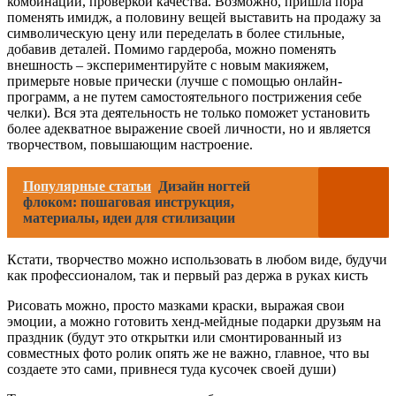
комбинаций, проверкой качества. Возможно, пришла пора
поменять имидж, а половину вещей выставить на продажу за
символическую цену или переделать в более стильные,
добавив деталей. Помимо гардероба, можно поменять
внешность – экспериментируйте с новым макияжем,
примерьте новые прически (лучше с помощью онлайн-
программ, а не путем самостоятельного пострижения себе
челки). Вся эта деятельность не только поможет установить
более адекватное выражение своей личности, но и является
творчеством, повышающим настроение.
Популярные статьи
Дизайн ногтей
флоком: пошаговая инструкция,
материалы, идеи для стилизации
Кстати, творчество можно использовать в любом виде, будучи
как профессионалом, так и первый раз держа в руках кисть
Рисовать можно, просто мазками краски, выражая свои
эмоции, а можно готовить хенд-мейдные подарки друзьям на
праздник (будут это открытки или смонтированный из
совместных фото ролик опять же не важно, главное, что вы
создаете это сами, привнеся туда кусочек своей души)