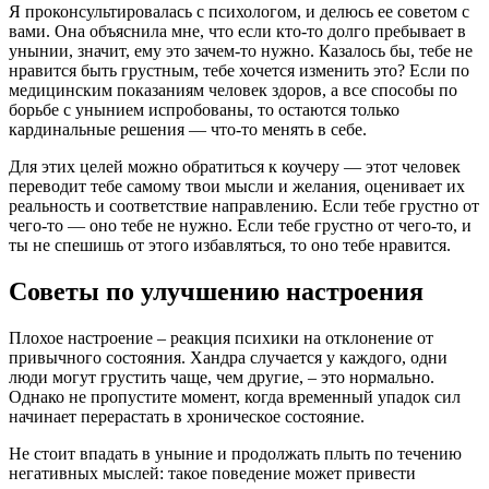
Я проконсультировалась с психологом, и делюсь ее советом с
вами. Она объяснила мне, что если кто-то долго пребывает в
унынии, значит, ему это зачем-то нужно. Казалось бы, тебе не
нравится быть грустным, тебе хочется изменить это? Если по
медицинским показаниям человек здоров, а все способы по
борьбе с унынием испробованы, то остаются только
кардинальные решения — что-то менять в себе.
Для этих целей можно обратиться к коучеру — этот человек
переводит тебе самому твои мысли и желания, оценивает их
реальность и соответствие направлению. Если тебе грустно от
чего-то — оно тебе не нужно. Если тебе грустно от чего-то, и
ты не спешишь от этого избавляться, то оно тебе нравится.
Советы по улучшению настроения
Плохое настроение – реакция психики на отклонение от
привычного состояния. Хандра случается у каждого, одни
люди могут грустить чаще, чем другие, – это нормально.
Однако не пропустите момент, когда временный упадок сил
начинает перерастать в хроническое состояние.
Не стоит впадать в уныние и продолжать плыть по течению
негативных мыслей: такое поведение может привести