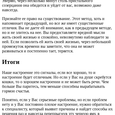
Уверяю, через несколько минут столь пристального
созерцания она обидится и уйдет от вас, возможно даже
навсегда.
Признайте ее право на существование. Этот метод, хоть и
напоминает предыдущий, но все же имеет существенные
отличия. Вы не даете ей внимание, как в предыдущем методе,
но и не злитесь на нее. Вы предоставляете вредной мысли
жить своей жизнью и спокойно, невозмутимо наблюдаете за
ней. Если позволить ей жить своей жизнью, через небольшой
промежуток времени вы заметите, что она не может
развиваться и постепенно тает, теряется.
Итоги
Наше настроение это сигналы, если все хорошо, то и
настроение будет отличным. Но если у Вас на душе скребутся
кошки, то о хорошем настроении и не может быть речи. Чем
больше Вы паритесь, тем меньше способны вырабатывать
гормон счастья.
Понятно, если у Вас серьезные проблемы, но если проблем
нету и у Вас постоянно плохое настроение, нужно обратиться
к специалисту, который выявит причины и найдет способы их
решения раз и навсегда перепрыгнув эту черную яму, в