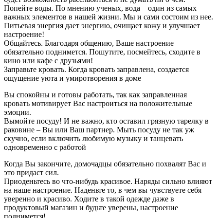
Попейте воды. По мнению ученых, вода – один из самых
важных элементов в нашей жизни. Мы и сами состоим из нее.
Питьевая энергия дает энергию, очищает кожу и улучшает
настроение!
Общайтесь. Благодаря общению, Ваше настроение
обязательно поднимется. Пошутите, посмейтесь, сходите в
кино или кафе с друзьями!
Заправьте кровать. Когда кровать заправлена, создается
ощущение уюта и умиротворения в доме
Вы спокойны и готовы работать, так как заправленная
кровать мотивирует Вас настроиться на положительные
эмоции.
Вымойте посуду! И не важно, кто оставил грязную тарелку в
раковине – Вы или Ваш партнер. Мыть посуду не так уж
скучно, если включить любимую музыку и танцевать
одновременно с работой
Когда Вы закончите, домочадцы обязательно похвалят Вас и
это придаст сил.
Приоденьтесь во что-нибудь красивое. Наряды сильно влияют
на наше настроение. Наденьте то, в чем вы чувствуете себя
уверенно и красиво. Ходите в такой одежде даже в
продуктовый магазин и будьте уверены, настроение
поднимется!