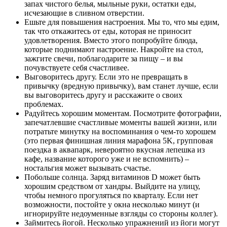
запах чистого белья, мыльные руки, остатки еды,
исчезающие в сливном отверстии.
Ешьте для повышения настроения. Мы то, что мы едим,
так что откажитесь от еды, которая не приносит
удовлетворения. Вместо этого попробуйте блюда,
которые поднимают настроение. Накройте на стол,
зажгите свечи, поблагодарите за пищу – и вы
почувствуете себя счастливее.
Выговоритесь другу. Если это не превращать в
привычку (вредную привычку), вам станет лучше, если
вы выговоритесь другу и расскажите о своих
проблемах.
Радуйтесь хорошим моментам. Посмотрите фотографии,
запечатлевшие счастливые моменты вашей жизни, или
потратьте минутку на воспоминания о чем-то хорошем
(это первая финишная линия марафона 5K, групповая
поездка в аквапарк, невероятно вкусная лепешка из
кафе, название которого уже и не вспомнить) –
ностальгия может вызывать счастье.
Побольше солнца. Заряд витаминов D может быть
хорошим средством от хандры. Выйдите на улицу,
чтобы немного прогуляться по кварталу. Если нет
возможности, постойте у окна несколько минут (и
игнорируйте недоуменные взгляды со стороны коллег).
Займитесь йогой. Несколько упражнений из йоги могут