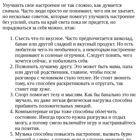
Улучшить свое настроение не так сложно, как думается
сначала. Часто люди просто не понимают, чего им не хватает,
но несколько советов, которые помогут улучшить настроение
без усилий, ехать на край света пока не придется, но
порадоваться за себя можно, итак:
Съесть что-то вкусное. Часто предпочитается шоколад,
банан или другой сладкий и вкусный продукт. Но есть
любители чего-то необычного, а некоторым настроение
поднимают и соленые огурчики. Следует понять, чего
хочется сейчас, и побаловать себя.
Позвонить лучшему другу. Это может быть мама, папа
или другой родственник, главное, чтобы после
разговора с человеком стало теплее. Не стоит звонить
тому, кто способен раскритиковать и отругать, так
станет еще хуже.
Спорт помогает телу и мыслям. Как бы банально это ни
звучало, но даже легкая физическая нагрузка способна
прибавить положительных эмоций.
Компьютерные игры тоже способны облегчить
состояние. Иногда просто нужна разгрузка и отдых
мозгу, а потому смело включайте игру и настраивайтесь
на позитив.
Музыка способна повысить настроение, вызвать бурю
эмоций и слезы, а потому если и слушать мелодии, то