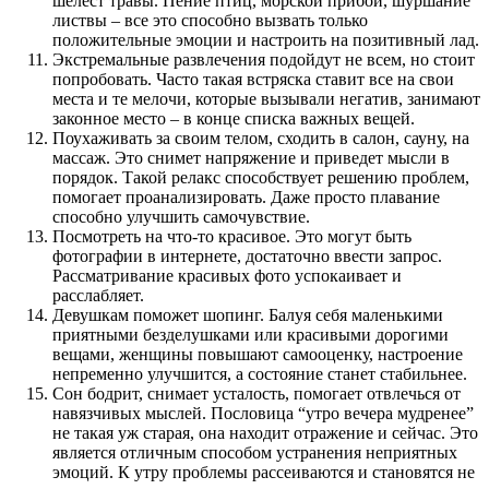
шелест травы. Пение птиц, морской прибой, шуршание
листвы – все это способно вызвать только
положительные эмоции и настроить на позитивный лад.
Экстремальные развлечения подойдут не всем, но стоит
попробовать. Часто такая встряска ставит все на свои
места и те мелочи, которые вызывали негатив, занимают
законное место – в конце списка важных вещей.
Поухаживать за своим телом, сходить в салон, сауну, на
массаж. Это снимет напряжение и приведет мысли в
порядок. Такой релакс способствует решению проблем,
помогает проанализировать. Даже просто плавание
способно улучшить самочувствие.
Посмотреть на что-то красивое. Это могут быть
фотографии в интернете, достаточно ввести запрос.
Рассматривание красивых фото успокаивает и
расслабляет.
Девушкам поможет шопинг. Балуя себя маленькими
приятными безделушками или красивыми дорогими
вещами, женщины повышают самооценку, настроение
непременно улучшится, а состояние станет стабильнее.
Сон бодрит, снимает усталость, помогает отвлечься от
навязчивых мыслей. Пословица “утро вечера мудренее”
не такая уж старая, она находит отражение и сейчас. Это
является отличным способом устранения неприятных
эмоций. К утру проблемы рассеиваются и становятся не