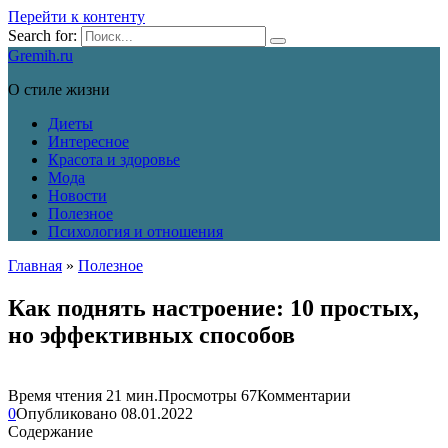
Перейти к контенту
Search for:
Gremih.ru
О стиле жизни
Диеты
Интересное
Красота и здоровье
Мода
Новости
Полезное
Психология и отношения
Главная
»
Полезное
Как поднять настроение: 10 простых,
но эффективных способов
Время чтения
21 мин.
Просмотры
67
Комментарии
0
Опубликовано
08.01.2022
Содержание