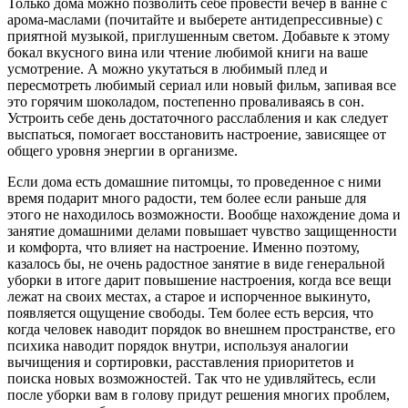
Только дома можно позволить себе провести вечер в ванне с
арома-маслами (почитайте и выберете антидепрессивные) с
приятной музыкой, приглушенным светом. Добавьте к этому
бокал вкусного вина или чтение любимой книги на ваше
усмотрение. А можно укутаться в любимый плед и
пересмотреть любимый сериал или новый фильм, запивая все
это горячим шоколадом, постепенно проваливаясь в сон.
Устроить себе день достаточного расслабления и как следует
выспаться, помогает восстановить настроение, зависящее от
общего уровня энергии в организме.
Если дома есть домашние питомцы, то проведенное с ними
время подарит много радости, тем более если раньше для
этого не находилось возможности. Вообще нахождение дома и
занятие домашними делами повышает чувство защищенности
и комфорта, что влияет на настроение. Именно поэтому,
казалось бы, не очень радостное занятие в виде генеральной
уборки в итоге дарит повышение настроения, когда все вещи
лежат на своих местах, а старое и испорченное выкинуто,
появляется ощущение свободы. Тем более есть версия, что
когда человек наводит порядок во внешнем пространстве, его
психика наводит порядок внутри, используя аналогии
вычищения и сортировки, расставления приоритетов и
поиска новых возможностей. Так что не удивляйтесь, если
после уборки вам в голову придут решения многих проблем,