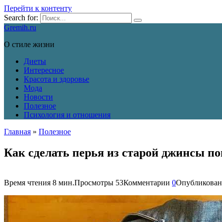
Перейти к контенту
Search for:
Gremih.ru
О стиле жизни
Диеты
Интересное
Красота и здоровье
Мода
Новости
Полезное
Психология и отношения
Главная
»
Полезное
Как сделать перья из старой джинсы п
Время чтения
8 мин.
Просмотры
53
Комментарии
0
Опубликован