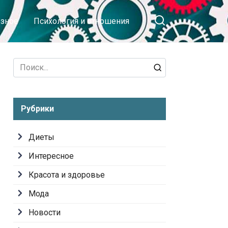
зное
Психология и отношения
Search
for:
Рубрики
Диеты
Интересное
Красота и здоровье
Мода
Новости