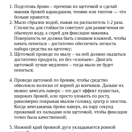
Подготовь брови – прочеши их щеточкой и сделай
макияж бровей карандашом, тенями или тинтом — что
больше нравится;
Мыло сбрызни водой, нажав на распылитель 1-2 раза.
Стилисты для стойкости советуют для размягчения не
обычную воду, а спрей для фиксации макияжа.
Поверхность не должна быть слишком влажной, чтобы
начать пениться – достаточно обеспечить легкость
набора средства на щеточку;
Щеточкой проведи по мылу – на ней должно оказаться
достаточно продукта, но без «хлопьев». Двигать
щеточкой лучше медленно – тогда мыло не будет
пениться;
Проведи щеточкой по бровям, чтобы средство
обволокло волоски от корней до кончиков. Дальше их
можно зачесать наверх – это даст эффект пушистых,
широких бровей, или просто уложить по росту,
равномерно покрывая мылом головку, центр и хвостик.
Когда зачесываешь брови наверх, на пару секунд
прижимай их пальцами или щеточкой, чтобы фиксация
точно была качественной;
Нижний край бровной дуги укладывается ровной