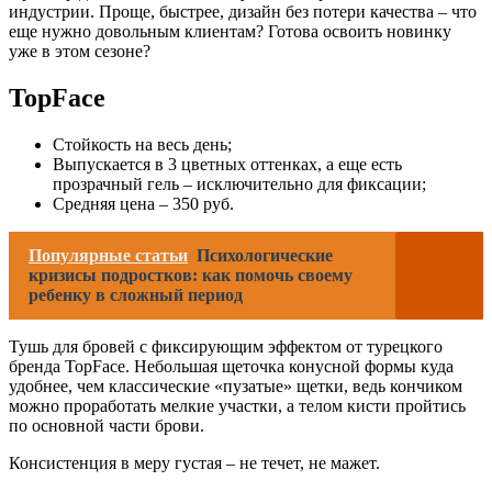
индустрии. Проще, быстрее, дизайн без потери качества – что
еще нужно довольным клиентам? Готова освоить новинку
уже в этом сезоне?
TopFace
Стойкость на весь день;
Выпускается в 3 цветных оттенках, а еще есть
прозрачный гель – исключительно для фиксации;
Средняя цена – 350 руб.
Популярные статьи
Психологические
кризисы подростков: как помочь своему
ребенку в сложный период
Тушь для бровей с фиксирующим эффектом от турецкого
бренда TopFace. Небольшая щеточка конусной формы куда
удобнее, чем классические «пузатые» щетки, ведь кончиком
можно проработать мелкие участки, а телом кисти пройтись
по основной части брови.
Консистенция в меру густая – не течет, не мажет.