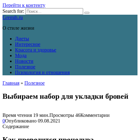
Перейти к контенту
Search for:
Gremih.ru
О стиле жизни
Диеты
Интересное
Красота и здоровье
Мода
Новости
Полезное
Психология и отношения
Главная
»
Полезное
Выбираем набор для укладки бровей
Время чтения
19 мин.
Просмотры
46
Комментарии
0
Опубликовано
09.08.2021
Содержание
Как проводится процедура