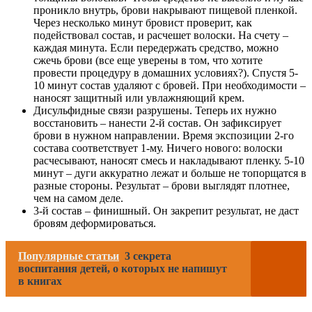
проникло внутрь, брови накрывают пищевой пленкой.
Через несколько минут бровист проверит, как
подействовал состав, и расчешет волоски. На счету –
каждая минута. Если передержать средство, можно
сжечь брови (все еще уверены в том, что хотите
провести процедуру в домашних условиях?). Спустя 5-
10 минут состав удаляют с бровей. При необходимости –
наносят защитный или увлажняющий крем.
Дисульфидные связи разрушены. Теперь их нужно
восстановить – нанести 2-й состав. Он зафиксирует
брови в нужном направлении. Время экспозиции 2-го
состава соответствует 1-му. Ничего нового: волоски
расчесывают, наносят смесь и накладывают пленку. 5-10
минут – дуги аккуратно лежат и больше не топорщатся в
разные стороны. Результат – брови выглядят плотнее,
чем на самом деле.
3-й состав – финишный. Он закрепит результат, не даст
бровям деформироваться.
Популярные статьи
3 секрета
воспитания детей, о которых не напишут
в книгах