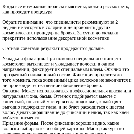
Когда все возможные нюансы выяснены, можно рассмотреть,
как проходит процедура
Обратите внимание, что специалисты рекомендуют за 2
недели не загорать в солярии и не проводить других
косметических процедур на бровях. За сутки до укладки
прекратите использование декоративной косметики
С этими советами результат продержится дольше.
Укладка и фиксация. При помощи специального пинцета
косметолог вытягивает и укладывает волоски в одном
направлении, фиксирует их специальным клеем. Обычно это
прозрачный силиконовый состав. Фиксация продлится до
того момента, пока жизненный цикл волосков не закончится и
не произойдет естественное обновление бровей.
Окраска. Может использоваться профессиональная краска или
натуральная: хна, басма. Оттенок подбирается вместе с
клиенткой, опытный мастер всегда подскажет, какой цвет
выгодно подчеркнет глаза, и не будет расходиться с цветом
волос. Делать окрашивание до фиксации нельзя, так как клей
«убьет» пигмент».
Придание формы. После фиксации хорошо видно, какие
волоски выбираются из общей картины. Мастер аккуратно
скорректирует контур, выщиплет лишние волоски