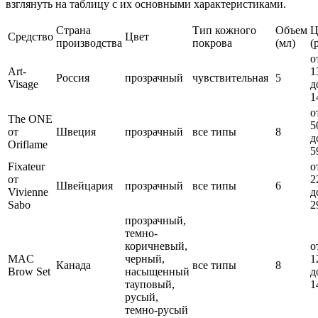
взглянуть на таблицу с их основными характеристиками.
Страна
Тип кожного
Объем
Ц
Средство
Цвет
производства
покрова
(мл)
(
о
Art-
1
Россия
прозрачный
чувствительная
5
Visage
д
1
о
The ONE
5
от
Швеция
прозрачный
все типы
8
д
Oriflame
5
Fixateur
о
от
2
Швейцария
прозрачный
все типы
6
Vivienne
д
Sabo
2
прозрачный,
темно-
коричневый,
о
MAC
черный,
1
Канада
все типы
8
Brow Set
насыщенный
д
тауповый,
1
русый,
темно-русый