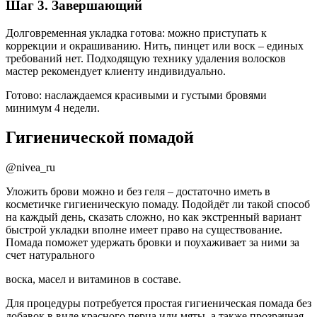
Шаг 3. Завершающий
Долговременная укладка готова: можно приступать к
коррекции и окрашиванию. Нить, пинцет или воск – единых
требований нет. Подходящую технику удаления волосков
мастер рекомендует клиенту индивидуально.
Готово: наслаждаемся красивыми и густыми бровями
минимум 4 недели.
Гигиенической помадой
@nivea_ru
Уложить брови можно и без геля – достаточно иметь в
косметичке гигиеническую помаду. Подойдёт ли такой способ
на каждый день, сказать сложно, но как экстренный вариант
быстрой укладки вполне имеет право на существование.
Помада поможет удержать бровки и поухаживает за ними за
счет натурального
воска, масел и витаминов в составе.
Для процедуры потребуется простая гигиеническая помада без
добавок в виде красного перца или мяты, а также прозрачная