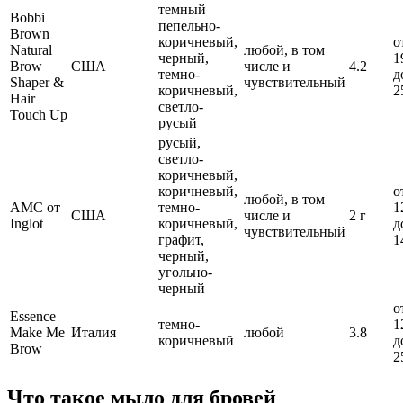
темный
Bobbi
пепельно-
Brown
коричневый,
о
Natural
любой, в том
черный,
1
Brow
США
числе и
4.2
темно-
д
Shaper &
чувствительный
коричневый,
2
Hair
светло-
Touch Up
русый
русый,
светло-
коричневый,
коричневый,
о
любой, в том
AMC от
темно-
1
США
числе и
2 г
Inglot
коричневый,
д
чувствительный
графит,
1
черный,
угольно-
черный
о
Essence
темно-
1
Make Me
Италия
любой
3.8
коричневый
д
Brow
2
Что такое мыло для бровей