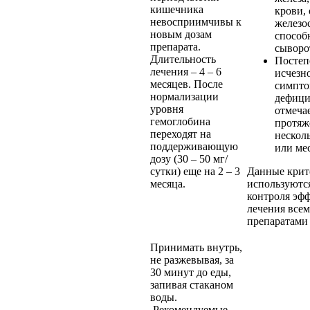
кишечника
крови,
невосприимчивы к
железо
новым дозам
способ
препарата.
сыворо
Длительность
Постеп
лечения – 4 – 6
исчезн
месяцев. После
симпто
нормализации
дефици
уровня
отмеча
гемоглобина
протяж
переходят на
нескол
поддерживающую
или ме
дозу (30 – 50 мг/
сутки) еще на 2 – 3
Данные крит
месяца.
используютс
контроля эф
лечения все
препаратами 
Принимать внутрь,
не разжевывая, за
30 минут до еды,
запивая стаканом
воды.
Рекомендуемые