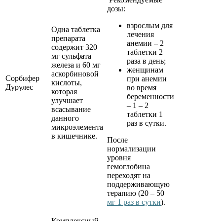
дозы:
взрослым для
Одна таблетка
лечения
препарата
анемии – 2
содержит 320
таблетки 2
мг сульфата
раза в день;
железа и 60 мг
женщинам
аскорбиновой
Сорбифер
при анемии
кислоты,
Дурулес
во время
которая
беременности
улучшает
– 1 – 2
всасывание
таблетки 1
данного
раз в сутки.
микроэлемента
в кишечнике.
После
нормализации
уровня
гемоглобина
переходят на
поддерживающую
терапию (20 – 50
мг 1 раз в сутки
).
Комплексный