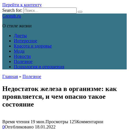
Перейти к контенту
Search for:
Gremih.ru
О стиле жизни
Диеты
Интересное
Красота и здоровье
Мода
Новости
Полезное
Психология и отношения
Главная
»
Полезное
Недостаток железа в организме: как
проявляется, и чем опасно такое
состояние
Время чтения
19 мин.
Просмотры
125
Комментарии
0
Опубликовано
18.01.2022