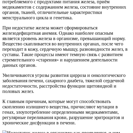
потребляемого с продуктами питания железа, приём
медикаментов с содержанием железа, состояние внутренних
органов, тканей, отличительные характеристики
менструального цикла и генетика.
При недостатке железа может сформироваться
железодефицитная анемия. Однако наиболее опасным
является уровень железа в организме, превышающий норму.
Вещество скапливается во внутренних органах, после чего
переходит в кожу, сердечную мышцу, разновидности желез, в
суставы. Такие процессы имеют темную связь с развитием
стремительного «старения» и нарушением деятельности
данных органов.
Увеличиваются угрозы развития цирроза и онкологического
заболевания печени, сахарного диабета, тяжелой сердечной
недостаточности, расстройства функции щитовидной и
половых желез.
К главным причинам, которые могут способствовать
скоплению излишнего вещества, причисляют мутации в
генах, злоупотребление определенными медикаментами,
регулярные переливания крови, разрушение эритроцитов и
хронические дисфункции в печени.