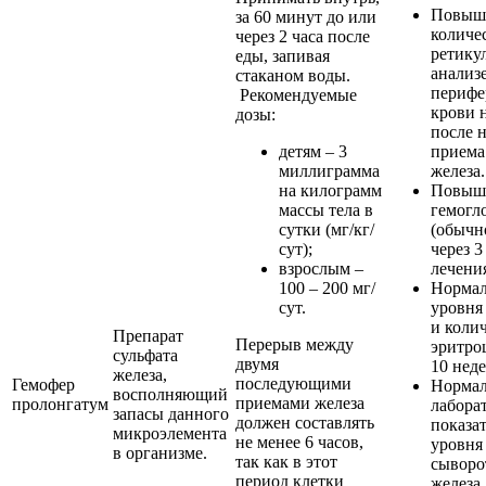
Повыш
за 60 минут до или
количе
через 2 часа после
ретику
еды, запивая
анализ
стаканом воды.
перифе
Рекомендуемые
крови н
дозы:
после 
детям – 3
приема
миллиграмма
железа.
на килограмм
Повыше
массы тела в
гемогл
сутки (мг/кг/
(обычн
сут);
через 3
взрослым –
лечения
100 – 200 мг/
Нормал
сут.
уровня
и коли
Препарат
Перерыв между
эритро
сульфата
двумя
10 неде
железа,
последующими
Гемофер
Нормал
восполняющий
приемами железа
пролонгатум
лабора
запасы данного
должен составлять
показа
микроэлемента
не менее 6 часов,
уровня
в организме.
так как в этот
сыворо
период клетки
железа