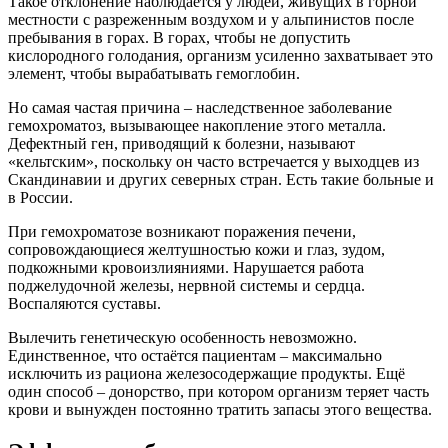
Такое отклонение наблюдается у людей, живущих в горной
местности с разреженным воздухом и у альпинистов после
пребывания в горах. В горах, чтобы не допустить
кислородного голодания, организм усиленно захватывает это
элемент, чтобы вырабатывать гемоглобин.
Но самая частая причина – наследственное заболевание
гемохроматоз, вызывающее накопление этого металла.
Дефектный ген, приводящий к болезни, называют
«кельтским», поскольку он часто встречается у выходцев из
Скандинавии и других северных стран. Есть такие больные и
в России.
При гемохроматозе возникают поражения печени,
сопровождающиеся желтушностью кожи и глаз, зудом,
подкожными кровоизлияниями. Нарушается работа
поджелудочной железы, нервной системы и сердца.
Воспаляются суставы.
Вылечить генетическую особенность невозможно.
Единственное, что остаётся пациентам – максимально
исключить из рациона железосодержащие продукты. Ещё
один способ – донорство, при котором организм теряет часть
крови и вынужден постоянно тратить запасы этого вещества.