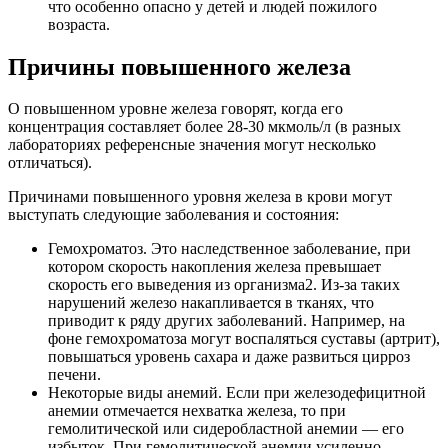
что особенно опасно у детей и людей пожилого
возраста.
Причины повышенного железа
О повышенном уровне железа говорят, когда его
концентрация составляет более 28-30 мкмоль/л (в разных
лабораториях референсные значения могут несколько
отличаться).
Причинами повышенного уровня железа в крови могут
выступать следующие заболевания и состояния:
Гемохроматоз. Это наследственное заболевание, при
котором скорость накопления железа превышает
скорость его выведения из организма2. Из-за таких
нарушений железо накапливается в тканях, что
приводит к ряду других заболеваний. Например, на
фоне гемохроматоза могут воспаляться суставы (артрит),
повышаться уровень сахара и даже развиться цирроз
печени.
Некоторые виды анемий. Если при железодефицитной
анемии отмечается нехватка железа, то при
гемолитической или сидеробластной анемии — его
избыток. При гемолитической анемии усиленно