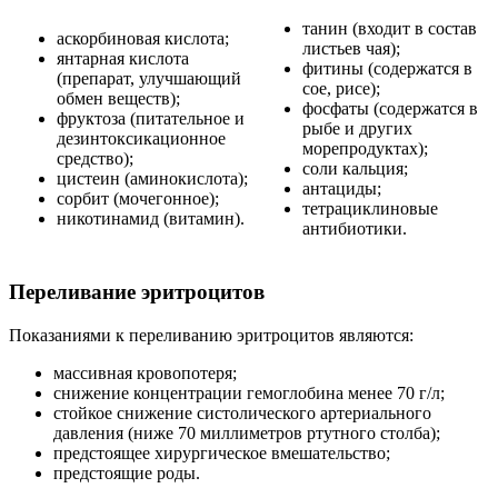
танин (входит в состав
аскорбиновая кислота;
листьев чая);
янтарная кислота
фитины (содержатся в
(препарат, улучшающий
сое, рисе);
обмен веществ);
фосфаты (содержатся в
фруктоза (питательное и
рыбе и других
дезинтоксикационное
морепродуктах);
средство);
соли кальция;
цистеин (аминокислота);
антациды;
сорбит (мочегонное);
тетрациклиновые
никотинамид (витамин).
антибиотики.
Переливание эритроцитов
Показаниями к переливанию эритроцитов являются:
массивная кровопотеря;
снижение концентрации гемоглобина менее 70 г/л;
стойкое снижение систолического артериального
давления (ниже 70 миллиметров ртутного столба);
предстоящее хирургическое вмешательство;
предстоящие роды.