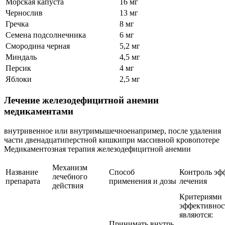
Морская капуста
16 мг
Чернослив
13 мг
Гречка
8 мг
Семена подсолнечника
6 мг
Смородина черная
5,2 мг
Миндаль
4,5 мг
Персик
4 мг
Яблоки
2,5 мг
Лечение железодефицитной анемии
медикаментами
внутривенное или внутримышечноенапример, после удаления
части двенадцатиперстной кишкипри массивной кровопотере
Медикаментозная терапия железодефицитной анемии
Механизм
Название
Способ
Контроль эф
лечебного
препарата
применения и дозы
лечения
действия
Критериями
эффективнос
являются:
Принимать внутрь,