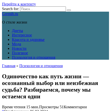
Перейти к контенту
Search for:
Gremih.ru
О стиле жизни
Диеты
Интересное
Красота и здоровье
Мода
Новости
Полезное
Психология и отношения
Главная
»
Психология и отношения
Одиночество как путь жизни —
осознанный выбор или неизбежная
судьба? Разбираемся, почему мы
остаемся одни
Время чтения
15 мин.
Просмотры
51
Комментарии