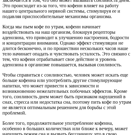
заключается в том, что оно может вызывать сонливость днем.
Это происходит из-за того, что кофеин влияет на работу
нашего центрального нервной системы, стимулируя ее и
подавляя приспособительные механизмы организма.
Когда мы пьем кофе по утрам, кофеин начинает
воздействовать на наш организм, блокируя рецепторы
аденозина, что приводит к улучшению настроения, бодрости
и концентрации внимания. Однако эффект стимуляции не
длится бесконечно, и по прошествии нескольких часов наше
тело начинает опадать и чувствовать усталость. Это связано с
тем, что кофеин отрабатывает свое действие и уровень
аденозина в организме повышается, вызывая сонливость.
Чтобы справиться с сонливостью, человек может искать еще
больше кофеина или употреблять другие стимулирующие
напитки, что может привести к зависимости и
возникновению нежелательных побочных эффектов. Кроме
того, сонливость днем может быть признаком нарушений в
снах, стресса или недостатка сна, поэтому пить кофе по утрам
не является оптимальным решением для борьбы с этой
проблемой.
Более того, продолжительное употребление кофеина,
особенно в больших количествах или ближе к вечеру, может
нарушить режим сна и вызвать бессонницу, что в свою