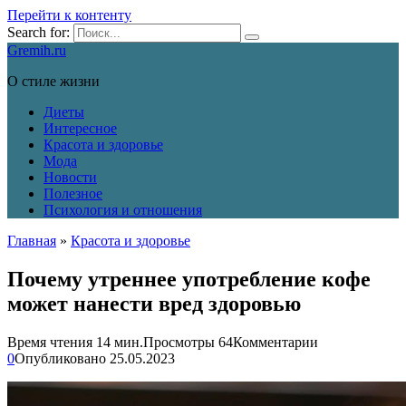
Перейти к контенту
Search for:
Gremih.ru
О стиле жизни
Диеты
Интересное
Красота и здоровье
Мода
Новости
Полезное
Психология и отношения
Главная
»
Красота и здоровье
Почему утреннее употребление кофе
может нанести вред здоровью
Время чтения
14 мин.
Просмотры
64
Комментарии
0
Опубликовано
25.05.2023