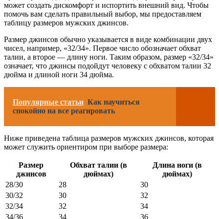
может создать дискомфорт и испортить внешний вид. Чтобы
помочь вам сделать правильный выбор, мы предоставляем
таблицу размеров мужских джинсов.
Размер джинсов обычно указывается в виде комбинации двух
чисел, например, «32/34». Первое число обозначает обхват
талии, а второе — длину ноги. Таким образом, размер «32/34»
означает, что джинсы подойдут человеку с обхватом талии 32
дюйма и длиной ноги 34 дюйма.
Популярные статьи
Как научиться
спокойно на все реагировать
Ниже приведена таблица размеров мужских джинсов, которая
может служить ориентиром при выборе размера:
Размер
Обхват талии (в
Длина ноги (в
джинсов
дюймах)
дюймах)
28/30
28
30
30/32
30
32
32/34
32
34
34/36
34
36