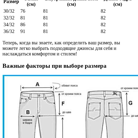
Размер
(см)
(см)
(см)
30/32
76
81
82
32/32
81
81
82
34/32
86
81
82
36/32
91
81
82
Теперь, когда вы знаете, как определить ваш размер, вы
можете легко выбрать подходящие джинсы для себя и
наслаждаться комфортом и стилем!
Важные факторы при выборе размера