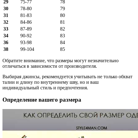
29
75-77
78
30
78-80
79
31
81-83
80
32
84-86
81
33
87-89
82
34
90-92
83
36
93-98
84
38
99-104
85
Обратите внимание, что размеры могут незначительно
отличаться в зависимости от производителя.
Выбирая джинсы, рекомендуется учитывать не только обхват
талии и длину по внутреннему шву, но и ваш
индивидуальный стиль и предпочтения.
Определение вашего размера