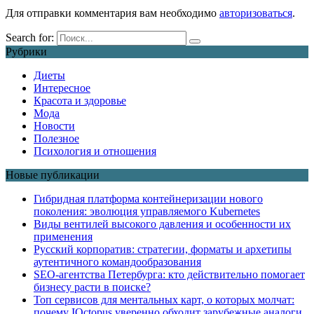
Для отправки комментария вам необходимо
авторизоваться
.
Search for:
Рубрики
Диеты
Интересное
Красота и здоровье
Мода
Новости
Полезное
Психология и отношения
Новые публикации
Гибридная платформа контейнеризации нового
поколения: эволюция управляемого Kubernetes
Виды вентилей высокого давления и особенности их
применения
Русский корпоратив: стратегии, форматы и архетипы
аутентичного командообразования
SEO-агентства Петербурга: кто действительно помогает
бизнесу расти в поиске?
Топ сервисов для ментальных карт, о которых молчат:
почему IOctopus уверенно обходит зарубежные аналоги