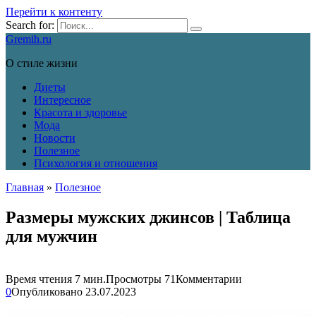
Перейти к контенту
Search for:
Gremih.ru
О стиле жизни
Диеты
Интересное
Красота и здоровье
Мода
Новости
Полезное
Психология и отношения
Главная
»
Полезное
Размеры мужских джинсов | Таблица
для мужчин
Время чтения
7 мин.
Просмотры
71
Комментарии
0
Опубликовано
23.07.2023