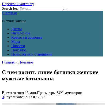
Перейти к контенту
Search for:
Gremih.ru
О стиле жизни
Диеты
Интересное
Красота и здоровье
Мода
Новости
Полезное
Психология и отношения
Главная
»
Полезное
С чем носить синие ботинки женские
мужские ботильоны
Время чтения
13 мин.
Просмотры
64
Комментарии
0
Опубликовано
23.07.2023