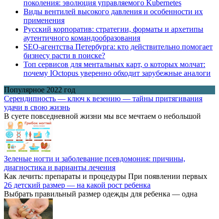
поколения: эволюция управляемого Kubernetes
Виды вентилей высокого давления и особенности их
применения
Русский корпоратив: стратегии, форматы и архетипы
аутентичного командообразования
SEO-агентства Петербурга: кто действительно помогает
бизнесу расти в поиске?
Топ сервисов для ментальных карт, о которых молчат:
почему IOctopus уверенно обходит зарубежные аналоги
Популярное 2022 год
Серендипность — ключ к везению — тайны притягивания
удачи в свою жизнь
В суете повседневной жизни мы все мечтаем о небольшой
Зеленые ногти и заболевание псевдомония: причины,
диагностика и варианты лечения
Как лечить: препараты и процедуры При появлении первых
26 детский размер — на какой рост ребенка
Выбрать правильный размер одежды для ребенка — одна