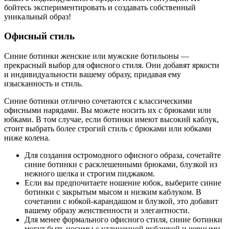
бойтесь экспериментировать и создавать собственный
уникальный образ!
Офисный стиль
Синие ботинки женские или мужские ботильоны —
прекрасный выбор для офисного стиля. Они добавят яркости
и индивидуальности вашему образу, придавая ему
изысканность и стиль.
Синие ботинки отлично сочетаются с классическими
офисными нарядами. Вы можете носить их с брюками или
юбками. В том случае, если ботинки имеют высокий каблук,
стоит выбрать более строгий стиль с брюками или юбками
ниже колена.
Для создания остромодного офисного образа, сочетайте
синие ботинки с расклешенными брюками, блузкой из
нежного шелка и строгим пиджаком.
Если вы предпочитаете ношение юбок, выберите синие
ботинки с закрытым мысом и низким каблуком. В
сочетании с юбкой-карандашом и блузкой, это добавит
вашему образу женственности и элегантности.
Для менее формального офисного стиля, синие ботинки
могут быть носимы с удлиненной рубашкой и черными