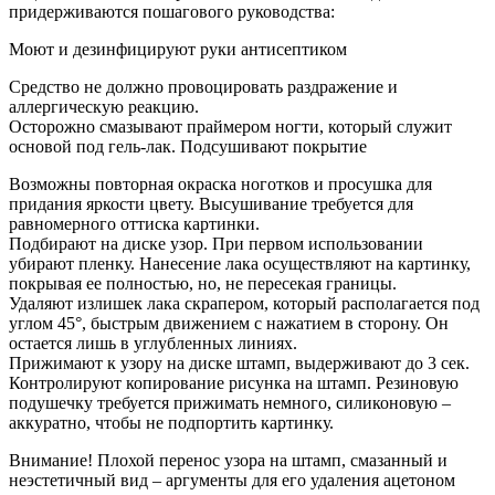
придерживаются пошагового руководства:
Моют и дезинфицируют руки антисептиком
Средство не должно провоцировать раздражение и
аллергическую реакцию.
Осторожно смазывают праймером ногти, который служит
основой под гель-лак. Подсушивают покрытие
Возможны повторная окраска ноготков и просушка для
придания яркости цвету. Высушивание требуется для
равномерного оттиска картинки.
Подбирают на диске узор. При первом использовании
убирают пленку. Нанесение лака осуществляют на картинку,
покрывая ее полностью, но, не пересекая границы.
Удаляют излишек лака скрапером, который располагается под
углом 45°, быстрым движением с нажатием в сторону. Он
остается лишь в углубленных линиях.
Прижимают к узору на диске штамп, выдерживают до 3 сек.
Контролируют копирование рисунка на штамп. Резиновую
подушечку требуется прижимать немного, силиконовую –
аккуратно, чтобы не подпортить картинку.
Внимание! Плохой перенос узора на штамп, смазанный и
неэстетичный вид – аргументы для его удаления ацетоном