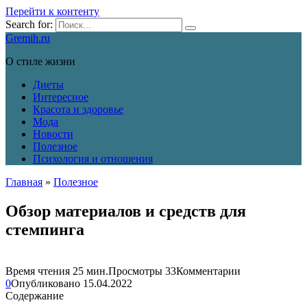
Перейти к контенту
Search for:
Gremih.ru
О стиле жизни
Диеты
Интересное
Красота и здоровье
Мода
Новости
Полезное
Психология и отношения
Главная
»
Полезное
Обзор материалов и средств для
стемпинга
Время чтения
25 мин.
Просмотры
33
Комментарии
0
Опубликовано
15.04.2022
Содержание