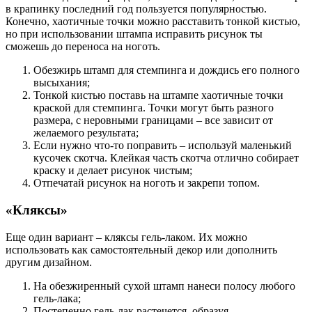
в крапинку последний год пользуется популярностью.
Конечно, хаотичные точки можно расставить тонкой кистью,
но при использовании штампа исправить рисунок ты
сможешь до переноса на ноготь.
Обезжирь штамп для стемпинга и дождись его полного
высыхания;
Тонкой кистью поставь на штампе хаотичные точки
краской для стемпинга. Точки могут быть разного
размера, с неровными границами – все зависит от
желаемого результата;
Если нужно что-то поправить – используй маленький
кусочек скотча. Клейкая часть скотча отлично собирает
краску и делает рисунок чистым;
Отпечатай рисунок на ноготь и закрепи топом.
«Кляксы»
Еще один вариант – кляксы гель-лаком. Их можно
использовать как самостоятельный декор или дополнить
другим дизайном.
На обезжиренный сухой штамп нанеси полосу любого
гель-лака;
Постепенно гель-лак растечется, образуя