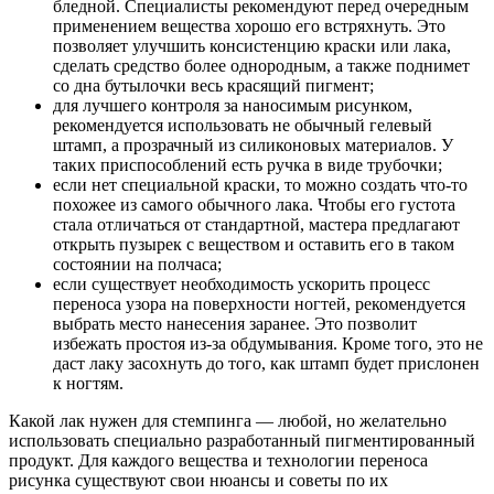
бледной. Специалисты рекомендуют перед очередным
применением вещества хорошо его встряхнуть. Это
позволяет улучшить консистенцию краски или лака,
сделать средство более однородным, а также поднимет
со дна бутылочки весь красящий пигмент;
для лучшего контроля за наносимым рисунком,
рекомендуется использовать не обычный гелевый
штамп, а прозрачный из силиконовых материалов. У
таких приспособлений есть ручка в виде трубочки;
если нет специальной краски, то можно создать что-то
похожее из самого обычного лака. Чтобы его густота
стала отличаться от стандартной, мастера предлагают
открыть пузырек с веществом и оставить его в таком
состоянии на полчаса;
если существует необходимость ускорить процесс
переноса узора на поверхности ногтей, рекомендуется
выбрать место нанесения заранее. Это позволит
избежать простоя из-за обдумывания. Кроме того, это не
даст лаку засохнуть до того, как штамп будет прислонен
к ногтям.
Какой лак нужен для стемпинга — любой, но желательно
использовать специально разработанный пигментированный
продукт. Для каждого вещества и технологии переноса
рисунка существуют свои нюансы и советы по их