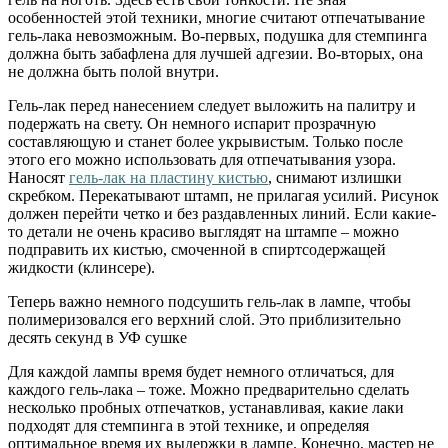
особенностей этой техники, многие считают отпечатывание
гель-лака невозможным. Во-первых, подушка для стемпинга
должна быть забафлена для лучшей адгезии. Во-вторых, она
не должна быть полой внутри.
Гель-лак перед нанесением следует выложить на палитру и
подержать на свету. Он немного испарит прозрачную
составляющую и станет более укрывистым. Только после
этого его можно использовать для отпечатывания узора.
Наносят
гель-лак на пластину кистью
, снимают излишки
скребком. Перекатывают штамп, не прилагая усилий. Рисунок
должен перейти четко и без раздавленных линий. Если какие-
то детали не очень красиво выглядят на штампе – можно
подправить их кистью, смоченной в спиртсодержащей
жидкости (клинсере).
Теперь важно немного подсушить гель-лак в лампе, чтобы
полимеризовался его верхний слой. Это приблизительно
десять секунд в УФ сушке
Для каждой лампы время будет немного отличаться, для
каждого гель-лака – тоже. Можно предварительно сделать
несколько пробных отпечатков, устанавливая, какие лаки
подходят для стемпинга в этой технике, и определяя
оптимальное время их выдержки в лампе. Конечно, мастер не