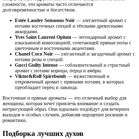
сложности, эти ароматы часто отличаются
долговременностью и богатством.
Estée Lauder Sensuous Noir
— элегантный аромат с
нотами восточных специй и тёплыми древесными
аккордами.
Yves Saint Laurent Opium
— легендарный аромат с
изысканной композицией, сочетающей пряные ноты с
цветочным и восточными акцентами.
Chanel Coco Noir
— элегантный и загадочный аромат с
нотами розы и специй.
Gucci Guilty Intense
— соблазнительный и страстный
аромат с нотами корицы, перца и амбры.
Viktor&Rolf Spicebomb
— мужественный и
откровенный аромат с пряными нотами, в которых
преобладает перец и лаванда.
Восточные и пряные ароматы — это отличный выбор для
женщины, которая хочет привлечь внимание и создать
интригующий образ. Они идеально подойдут для вечерних
выходов и особых случаев, добавляя ощущение роскоши и
романтики.
Подборка лучших духов