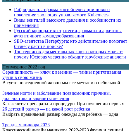
Гибридная платформа контейнеризации нового
поколения: эволюция управляемого Kubernetes
Виды вентилей высокого давления и особенности их
применения
Русский корпоратив: стратегии, форматы и архетипы
аутентичного командообразования
SEO-агентства Петербурга: кто действительно помогает
бизнесу расти в поиске?
Топ сервисов для ментальных карт, о которых молчат:
почему IOctopus уверенно обходит зарубежные аналоги
Популярное 2022 год
Серендипность — ключ к везению — тайны притягивания
удачи в свою жизнь
В суете повседневной жизни мы все мечтаем о небольшой
Зеленые ногти и заболевание псевдомония: причины,
диагностика и варианты лечения
Как лечить: препараты и процедуры При появлении первых
26 детский размер — на какой рост ребенка
Выбрать правильный размер одежды для ребенка — одна
Тренды маникюра 2023
Классический дизайн маникюра 2022-2023 френч и лунный