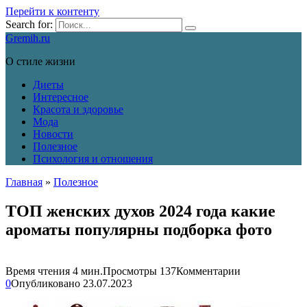
Перейти к контенту
Search for:
Gremih.ru
О стиле жизни
Диеты
Интересное
Красота и здоровье
Мода
Новости
Полезное
Психология и отношения
Главная
»
Полезное
ТОП женских духов 2024 года какие
ароматы популярны подборка фото
Время чтения
4 мин.
Просмотры
137
Комментарии
0
Опубликовано
23.07.2023