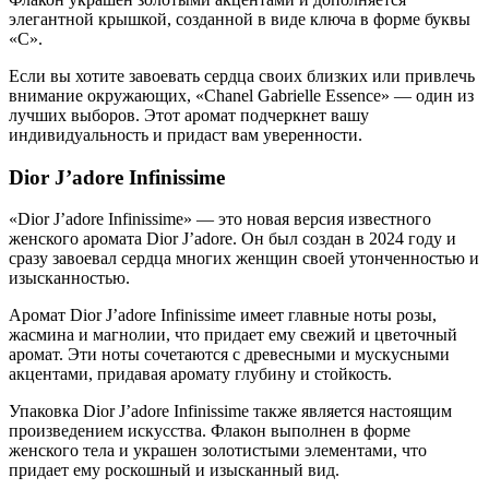
элегантной крышкой, созданной в виде ключа в форме буквы
«С».
Если вы хотите завоевать сердца своих близких или привлечь
внимание окружающих, «Chanel Gabrielle Essence» — один из
лучших выборов. Этот аромат подчеркнет вашу
индивидуальность и придаст вам уверенности.
Dior J’adore Infinissime
«Dior J’adore Infinissime» — это новая версия известного
женского аромата Dior J’adore. Он был создан в 2024 году и
сразу завоевал сердца многих женщин своей утонченностью и
изысканностью.
Аромат Dior J’adore Infinissime имеет главные ноты розы,
жасмина и магнолии, что придает ему свежий и цветочный
аромат. Эти ноты сочетаются с древесными и мускусными
акцентами, придавая аромату глубину и стойкость.
Упаковка Dior J’adore Infinissime также является настоящим
произведением искусства. Флакон выполнен в форме
женского тела и украшен золотистыми элементами, что
придает ему роскошный и изысканный вид.