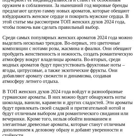
оружием в соблазнении. За нынешний год мировые бренды
предлагают целую гамму новых ароматов, которые обещают
взбудоражить женское сердце и покорить мужские сердца. В
этой статье мы рассмотрим ТОП женских духов 2024 года,
чтобы помочь вам сделать правильный выбор.
Среди самых популярных женских ароматов 2024 года можно
выделить несколько трендов. Во-первых, это цветочные
композиции с нотами розы, жасмина и фиалки. Они обещают
пробудить женственность и нежность, создать романтическую
атмосферу вокруг владелицы аромата. Во-вторых, среди
модных ароматов будут присутствовать фруктовые ноты –
ягоды, цитрусовые, а также экзотические фрукты. Они
добавляют аромату свежести и динамизма, создавая
атмосферу летнего отдыха.
В ТОП женских духов 2024 года войдут и разнообразные
гурманские ароматы. В них можно будет обнаружить ноты
шоколада, ванили, карамели и других сладостей. Эти ароматы
будут привлекать своей сладкой и притягательной нотой и
будут отличным выбором для романтического свидания или
вечеринки. Кроме того, нельзя обойти вниманием и
элегантные древесные ароматы, которые станут отличным
дополнением к деловому образу и добавят уверенности и
стойкости.