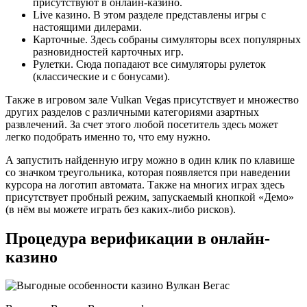
присутствуют в онлайн-казино.
Live казино. В этом разделе представлены игры с
настоящими дилерами.
Карточные. Здесь собраны симуляторы всех популярных
разновидностей карточных игр.
Рулетки. Сюда попадают все симуляторы рулеток
(классические и с бонусами).
Также в игровом зале Vulkan Vegas присутствует и множество
других разделов с различными категориями азартных
развлечений. За счет этого любой посетитель здесь может
легко подобрать именно то, что ему нужно.
А запустить найденную игру можно в один клик по клавише
со значком треугольника, которая появляется при наведении
курсора на логотип автомата. Также на многих играх здесь
присутствует пробный режим, запускаемый кнопкой «Демо»
(в нём вы можете играть без каких-либо рисков).
Процедура верификации в онлайн-
казино