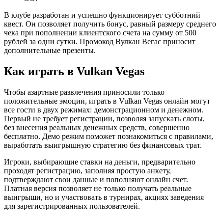
В клубе разработан и успешно функционирует субботний
квест. Он позволяет получить бонус, равный размеру среднего
чека при пополнении клиентского счета на сумму от 500
рублей за одни сутки. Промокод Вулкан Вегас приносит
дополнительные презенты.
Как играть в Vulkan Vegas
Чтобы азартные развлечения приносили только
положительные эмоции, играть в Vulkan Vegas онлайн могут
все гости в двух режимах: демонстрационном и денежном.
Первый не требует регистрации, позволяя запускать слоты,
без внесения реальных денежных средств, совершенно
бесплатно. Демо режим поможет познакомиться с правилами,
выработать выигрышную стратегию без финансовых трат.
Игроки, выбирающие ставки на деньги, предварительно
проходят регистрацию, заполняя простую анкету,
подтверждают свои данные и пополняют онлайн счет.
Платная версия позволяет не только получать реальные
выигрыши, но и участвовать в турнирах, акциях заведения
для зарегистрированных пользователей.