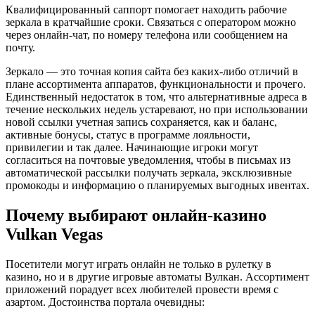
Квалифицированный саппорт помогает находить рабочие
зеркала в кратчайшие сроки. Связаться с оператором можно
через онлайн-чат, по номеру телефона или сообщением на
почту.
Зеркало — это точная копия сайта без каких-либо отличий в
плане ассортимента аппаратов, функциональности и прочего.
Единственный недостаток в том, что альтернативные адреса в
течение нескольких недель устаревают, но при использовании
новой ссылки учетная запись сохраняется, как и баланс,
активные бонусы, статус в программе лояльности,
привилегии и так далее. Начинающие игроки могут
согласиться на почтовые уведомления, чтобы в письмах из
автоматической рассылки получать зеркала, эксклюзивные
промокоды и информацию о планируемых выгодных ивентах.
Почему выбирают онлайн-казино
Vulkan Vegas
Посетители могут играть онлайн не только в рулетку в
казино, но и в другие игровые автоматы Вулкан. Ассортимент
приложений порадует всех любителей провести время с
азартом. Достоинства портала очевидны: