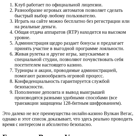
Клуб работает по официальной лицензии.
Разнообразие игровых автоматов позволяет сделать
быстрый выбор любому пользователю.
Играть на сайте можно бесплатно без регистрации или
на реальные деньги.
Общая отдача аппаратов (RTP) находится на высоком
уровне.
Администрация щедро раздает бонусы и предлагает
принять участие в выгодной программе лояльности.
Живая рулетка и другие игры, запускаемые в
специальной студии, позволяют почувствовать себя
посетителем настоящего казино.
Турниры и акции, проводимые администрацией,
помогают разнообразить игровой процесс.
Конфиденциальность гарантируется службой
безопасности.
Пополнение депозита и вывод выигрышей
производятся разными удобными способами (все
транзакции защищены 128-битным шифрованием).
Это далеко не все преимущества онлайн-казино Вулкан Вегас,
однако и этот список доказывает, что здесь реально проводить
время с интересом и абсолютно безопасно.