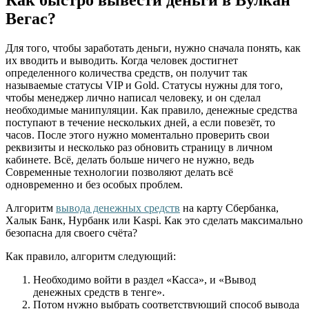
Как быстро вывести деньги в Вулкан
Вегас?
Для того, чтобы заработать деньги, нужно сначала понять, как
их вводить и выводить. Когда человек достигнет
определенного количества средств, он получит так
называемые статусы VIP и Gold. Статусы нужны для того,
чтобы менеджер лично написал человеку, и он сделал
необходимые манипуляции. Как правило, денежные средства
поступают в течение нескольких дней, а если повезёт, то
часов. После этого нужно моментально проверить свои
реквизиты и несколько раз обновить страницу в личном
кабинете. Всё, делать больше ничего не нужно, ведь
Современные технологии позволяют делать всё
одновременно и без особых проблем.
Алгоритм
вывода денежных средств
на карту Сбербанка,
Халык Банк, Нурбанк или Kaspi. Как это сделать максимально
безопасна для своего счёта?
Как правило, алгоритм следующий:
Необходимо войти в раздел «Касса», и «Вывод
денежных средств в тенге».
Потом нужно выбрать соответствующий способ вывода