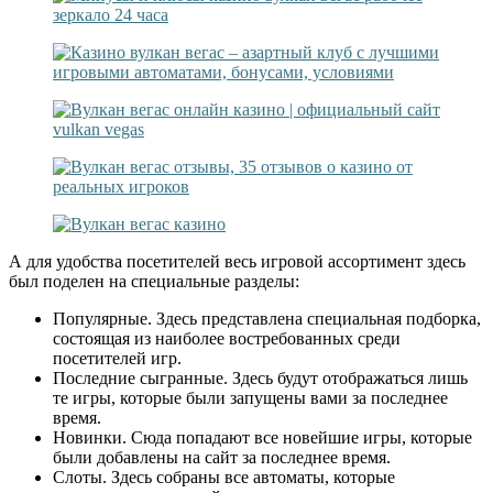
А для удобства посетителей весь игровой ассортимент здесь
был поделен на специальные разделы:
Популярные. Здесь представлена специальная подборка,
состоящая из наиболее востребованных среди
посетителей игр.
Последние сыгранные. Здесь будут отображаться лишь
те игры, которые были запущены вами за последнее
время.
Новинки. Сюда попадают все новейшие игры, которые
были добавлены на сайт за последнее время.
Слоты. Здесь собраны все автоматы, которые