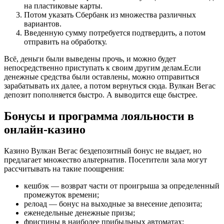
на пластиковые карты.
Потом указать Сбербанк из множества различных
вариантов.
Введенную сумму потребуется подтвердить, а потом
отправить на обработку.
Всё, деньги были выведены прочь, и можно будет
непосредственно приступать к своим другим делам.Если
денежные средства были оставлены, можно отправиться
зарабатывать их далее, а потом вернуться сюда. Вулкан Вегас
депозит пополняется быстро. А выводится еще быстрее.
Бонусы и программа лояльности в
онлайн-казино
Казино Вулкан Вегас бездепозитный бонус не выдает, но
предлагает множество альтернатив. Посетители зала могут
рассчитывать на такие поощрения:
кешбэк — возврат части от проигрыша за определенный
промежуток времени;
релоад — бонус на выходные за внесение депозита;
еженедельные денежные призы;
фриспины в наиболее прибыльных автоматах;