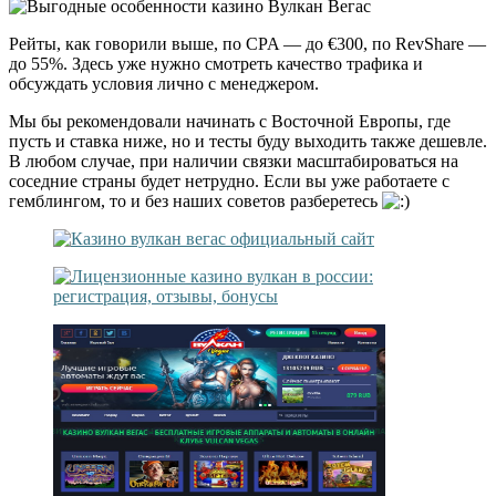
Рейты, как говорили выше, по CPA — до €300, по RevShare —
до 55%. Здесь уже нужно смотреть качество трафика и
обсуждать условия лично с менеджером.
Мы бы рекомендовали начинать с Восточной Европы, где
пусть и ставка ниже, но и тесты буду выходить также дешевле.
В любом случае, при наличии связки масштабироваться на
соседние страны будет нетрудно. Если вы уже работаете с
гемблингом, то и без наших советов разберетесь