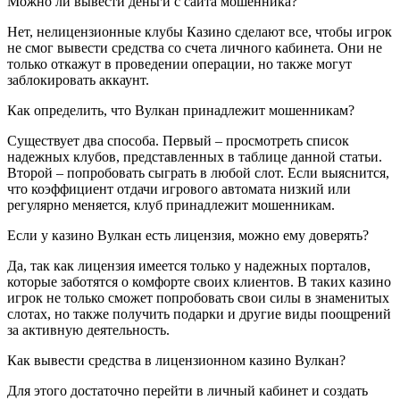
Можно ли вывести деньги с сайта мошенника?
Нет, нелицензионные клубы Казино сделают все, чтобы игрок
не смог вывести средства со счета личного кабинета. Они не
только откажут в проведении операции, но также могут
заблокировать аккаунт.
Как определить, что Вулкан принадлежит мошенникам?
Существует два способа. Первый – просмотреть список
надежных клубов, представленных в таблице данной статьи.
Второй – попробовать сыграть в любой слот. Если выяснится,
что коэффициент отдачи игрового автомата низкий или
регулярно меняется, клуб принадлежит мошенникам.
Если у казино Вулкан есть лицензия, можно ему доверять?
Да, так как лицензия имеется только у надежных порталов,
которые заботятся о комфорте своих клиентов. В таких казино
игрок не только сможет попробовать свои силы в знаменитых
слотах, но также получить подарки и другие виды поощрений
за активную деятельность.
Как вывести средства в лицензионном казино Вулкан?
Для этого достаточно перейти в личный кабинет и создать