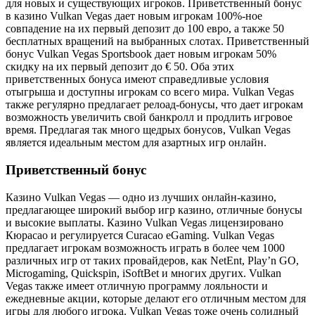
для новых и существующих игроков. Приветственный бонус
в казино Vulkan Vegas дает новым игрокам 100%-ное
совпадение на их первый депозит до 100 евро, а также 50
бесплатных вращений на выбранных слотах. Приветственный
бонус Vulkan Vegas Sportsbook дает новым игрокам 50%
скидку на их первый депозит до € 50. Оба этих
приветственных бонуса имеют справедливые условия
отыгрыша и доступны игрокам со всего мира. Vulkan Vegas
также регулярно предлагает релоад-бонусы, что дает игрокам
возможность увеличить свой банкролл и продлить игровое
время. Предлагая так много щедрых бонусов, Vulkan Vegas
является идеальным местом для азартных игр онлайн.
Приветственный бонус
Казино Vulkan Vegas — одно из лучших онлайн-казино,
предлагающее широкий выбор игр казино, отличные бонусы
и высокие выплаты. Казино Vulkan Vegas лицензировано
Кюрасао и регулируется Curacao eGaming. Vulkan Vegas
предлагает игрокам возможность играть в более чем 1000
различных игр от таких провайдеров, как NetEnt, Play’n GO,
Microgaming, Quickspin, iSoftBet и многих других. Vulkan
Vegas также имеет отличную программу лояльности и
ежедневные акции, которые делают его отличным местом для
игры для любого игрока. Vulkan Vegas тоже очень солидный