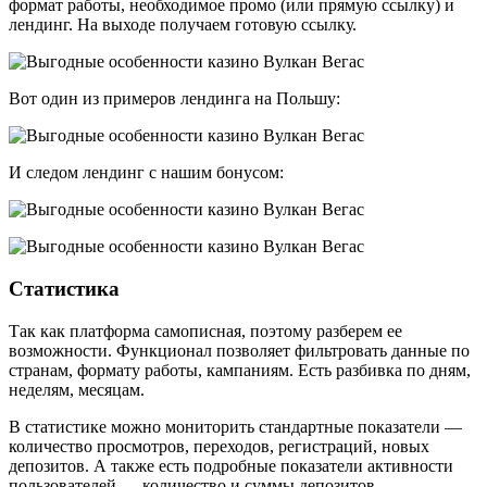
формат работы, необходимое промо (или прямую ссылку) и
лендинг. На выходе получаем готовую ссылку.
Вот один из примеров лендинга на Польшу:
И следом лендинг с нашим бонусом:
Статистика
Так как платформа самописная, поэтому разберем ее
возможности. Функционал позволяет фильтровать данные по
странам, формату работы, кампаниям. Есть разбивка по дням,
неделям, месяцам.
В статистике можно мониторить стандартные показатели —
количество просмотров, переходов, регистраций, новых
депозитов. А также есть подробные показатели активности
пользователей — количество и суммы депозитов,