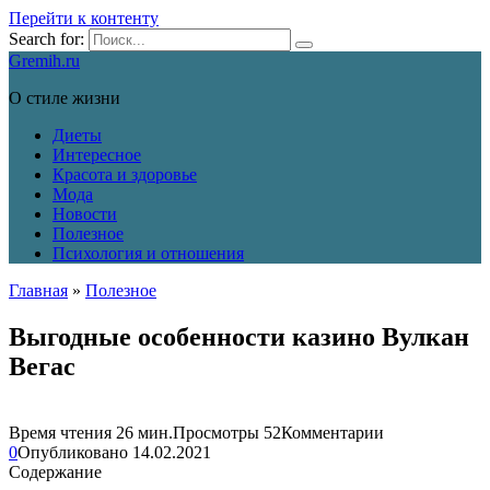
Перейти к контенту
Search for:
Gremih.ru
О стиле жизни
Диеты
Интересное
Красота и здоровье
Мода
Новости
Полезное
Психология и отношения
Главная
»
Полезное
Выгодные особенности казино Вулкан
Вегас
Время чтения
26 мин.
Просмотры
52
Комментарии
0
Опубликовано
14.02.2021
Содержание