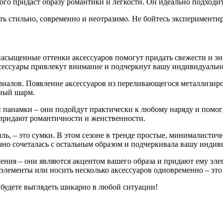
о придаст образу романтики и легкости. Он идеально подходит д
ть стильно, современно и неотразимо. Не бойтесь экспериментир
 насыщенные оттенки аксессуаров помогут придать свежести и эн
ксессуары привлекут внимание и подчеркнут вашу индивидуально
ериалов. Появление аксессуаров из переливающегося металлизи
нный шарм.
и панамки – они подойдут практически к любому наряду и помог
и придают романтичности и женственности.
ль, – это сумки. В этом сезоне в тренде простые, минималисти
чно сочеталась с остальным образом и подчеркивала вашу индив
шения – они являются акцентом вашего образа и придают ему эле
е элементы или носить несколько аксессуаров одновременно – эт
будете выглядеть шикарно в любой ситуации!