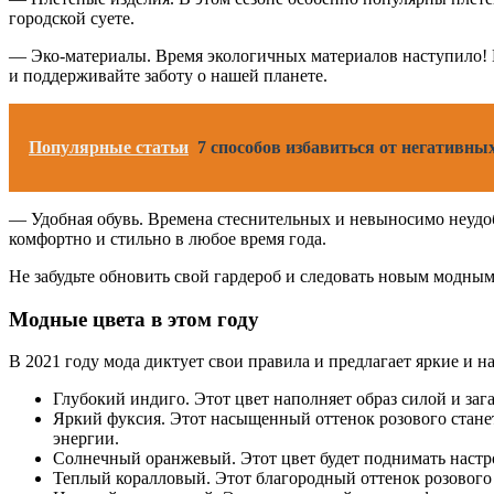
городской суете.
— Эко-материалы. Время экологичных материалов наступило! В
и поддерживайте заботу о нашей планете.
Популярные статьи
7 способов избавиться от негативны
— Удобная обувь. Времена стеснительных и невыносимо неудоб
комфортно и стильно в любое время года.
Не забудьте обновить свой гардероб и следовать новым модным 
Модные цвета в этом году
В 2021 году мода диктует свои правила и предлагает яркие и 
Глубокий индиго. Этот цвет наполняет образ силой и заг
Яркий фуксия. Этот насыщенный оттенок розового станет
энергии.
Солнечный оранжевый. Этот цвет будет поднимать настро
Теплый коралловый. Этот благородный оттенок розового 