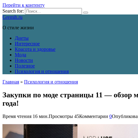
Перейти к контенту
Search for:
Gremih.ru
О стиле жизни
Диеты
Интересное
Красота и здоровье
Мода
Новости
Полезное
Психология и отношения
Главная
»
Психология и отношения
Закупки по моде страницы 11 — обзор 
года!
Время чтения
16 мин.
Просмотры
45
Комментарии
0
Опубликова