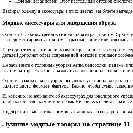
Нежный лавандовый. Этот пастельный оттенок фиолетовог
Выбирая одежду и аксессуары в этих цветах, вы будете выгляде
Модные аксессуары для завершения образа
Одним из главных трендов сезона стала игра с цветом. Яркие,
экспериментировать с цветом – красные, синие или зеленые а
Еще один тренд – это использование различных текстур и мат
деталей дополнят образ современной ноткой и придают особе
Не забывайте о головных уборах! Кепи, бейсболки, панамы ил
платки, которые можно завязывать на шее или на голове – он
Один из важных аксессуаров, несущих функциональность и сти
разного цвета, формы и фактуры. Важно, чтобы сумка гармони
И, конечно, не забывайте об аксессуарах для ювелирного укра
такие как дерево, камни или перья. Не бойтесь сочетать разны
Подчеркните ваш стиль с помощью модных аксессуаров – и вы 
Лучшие модные товары на странице 11