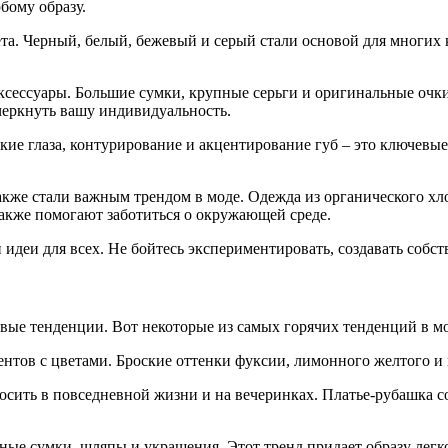
бому образу.
та. Черный, белый, бежевый и серый стали основой для многих 
ксессуары. Большие сумки, крупные серьги и оригинальные очк
черкнуть вашу индивидуальность.
кие глаза, контурирование и акцентирование губ – это ключевы
акже стали важным трендом в моде. Одежда из органического хл
также помогают заботиться о окружающей среде.
 идеи для всех. Не бойтесь экспериментировать, создавать собс
вые тенденции. Вот некоторые из самых горячих тенденций в мод
ентов с цветами. Броские оттенки фуксии, лимонного желтого и 
ить в повседневной жизни и на вечеринках. Платье-рубашка соч
ые сумки, шляпы и украшения. Этот тренд придает образу легкос