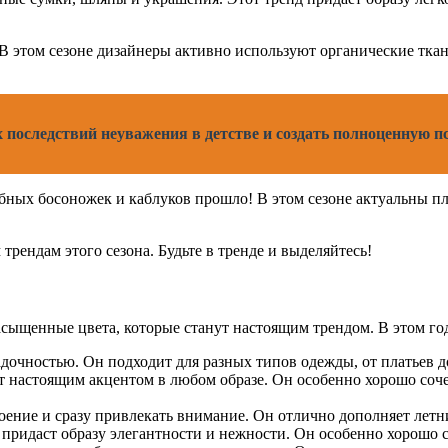
 этом сезоне дизайнеры активно используют органические ткан
х последствий неуважения в детстве и создать полноценную 
ных босоножек и каблуков прошло! В этом сезоне актуальны пло
трендам этого сезона. Будьте в тренде и выделяйтесь!
насыщенные цвета, которые станут настоящим трендом. В этом г
адочностью. Он подходит для разных типов одежды, от платьев д
 настоящим акцентом в любом образе. Он особенно хорошо соче
ение и сразу привлекать внимание. Он отлично дополняет летни
придаст образу элегантности и нежности. Он особенно хорошо с