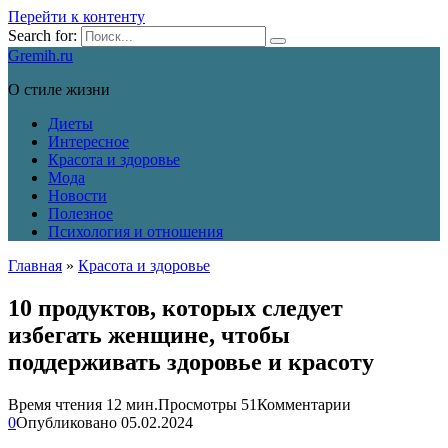
Перейти к контенту
Search for:
Gremih.ru
О стиле жизни
Диеты
Интересное
Красота и здоровье
Мода
Новости
Полезное
Психология и отношения
Главная
»
Красота и здоровье
10 продуктов, которых следует
избегать женщине, чтобы
поддерживать здоровье и красоту
Время чтения
12 мин.
Просмотры
51
Комментарии
0
Опубликовано
05.02.2024