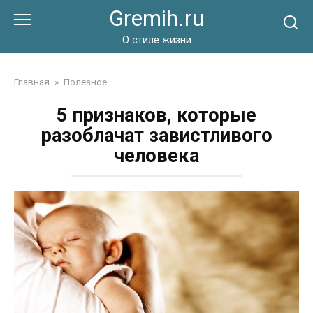
Перейти
Gremih.ru
к
контенту
О стиле жизни
Главная
»
Полезное
5 признаков, которые
разоблачат завистливого
человека