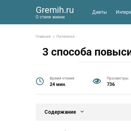
Перейти
Gremih.ru
к
Диеты
Интер
контенту
О стиле жизни
Главная
»
Полезное
3 способа повыс
Время чтения
Просмотры
24 мин.
736
Содержание