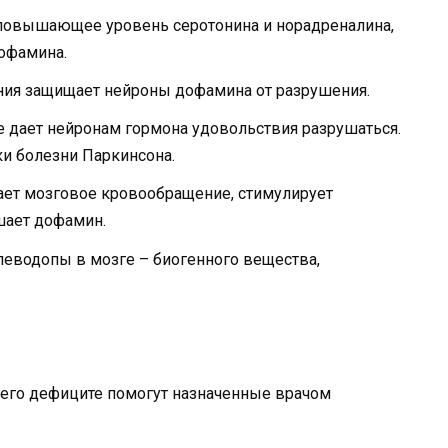
 повышающее уровень серотонина и норадреналина,
офамина.
ения защищает нейроны дофамина от разрушения.
не дает нейронам гормона удовольствия разрушаться.
и болезни Паркинсона.
шает мозговое кровообращение, стимулирует
шает дофамин.
леводопы в мозге – биогенного вещества,
его дефиците помогут назначенные врачом