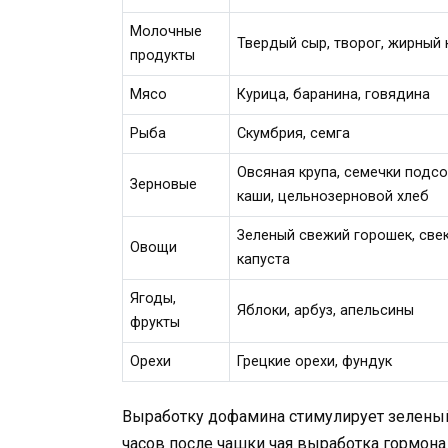
Молочные
Твердый сыр, творог, жирный
продукты
Мясо
Курица, баранина, говядина
Рыба
Скумбрия, семга
Овсяная крупа, семечки подс
Зерновые
каши, цельнозерновой хлеб
Зеленый свежий горошек, свек
Овощи
капуста
Ягоды,
Яблоки, арбуз, апельсины
фрукты
Орехи
Грецкие орехи, фундук
Выработку дофамина стимулирует зеленый 
часов после чашки чая выработка гормона 