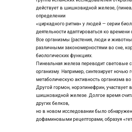
действует в шишковидной железе, (пинеал
определении
«циркадного ритма» у людей — серии био
деятельности адаптироваться ко времени с
Все организмы (растения, люди и животны
различными закономерностями во сне, кор
биологических функциях.
Пинеальная железа переводит световые си
организму. Например, синтезирует ночью 
метаболическую активность организма во 
Другой гормон, норэпинефрин, участвует в
шишковидной железе. Долгое время счита
других белков,
но в новом исследовании было обнаружено,
дофаминовыми рецепторами, образуя «гет