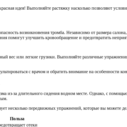
асная идея! Выполняйте растяжку насколько позволяют условия 
опасность возникновения тромба. Независимо от размера салона
ения помогут улучшить кровообращение и предотвратить неприя
ый вес или легкие грузики. Выполняйте различные упражнения, 
льтироваться с врачом и обратить внимание на особенности кон
а
зма из-за длительного сидения водном месте. Однако, с помощ
ным.
вует несколько передвижных упражнений, которые вы можете дел
Польза
едотвращает отеки