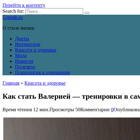
Перейти к контенту
Search for:
Gremih.ru
О стиле жизни
Диеты
Интересное
Красота и здоровье
Мода
Новости
Полезное
Психология и отношения
Главная
»
Красота и здоровье
Как стать Валерией — тренировки в сам
Время чтения
12 мин.
Просмотры
50
Комментарии
0
Опубликова