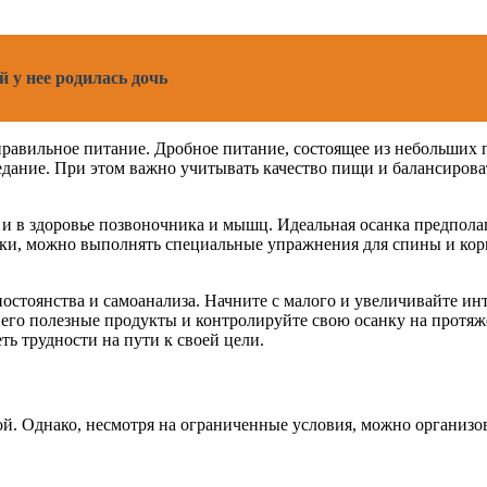
й у нее родилась дочь
равильное питание. Дробное питание, состоящее из небольших 
дание. При этом важно учитывать качество пищи и балансироват
но и в здоровье позвоночника и мышц. Идеальная осанка предпо
ки, можно выполнять специальные упражнения для спины и корп
постоянства и самоанализа. Начните с малого и увеличивайте и
него полезные продукты и контролируйте свою осанку на протяже
ть трудности на пути к своей цели.
ой. Однако, несмотря на ограниченные условия, можно организо