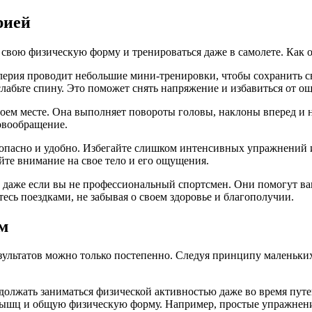
рией
свою физическую форму и тренироваться даже в самолете. Как о
алерия проводит небольшие мини-тренировки, чтобы сохранить с
лабьте спину. Это поможет снять напряжение и избавиться от ощ
воем месте. Она выполняет повороты головы, наклоны вперед и 
овообращение.
езопасно и удобно. Избегайте слишком интенсивных упражнений
йте внимание на свое тело и его ощущения.
 даже если вы не профессиональный спортсмен. Они помогут ва
есь поездками, не забывая о своем здоровье и благополучии.
м
езультатов можно только постепенно. Следуя принципу маленьк
одолжать заниматься физической активностью даже во время пу
мышц и общую физическую форму. Например, простые упражнения 