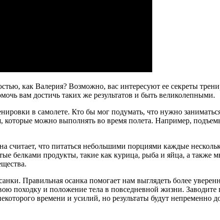
стью, как Валерия? Возможно, вас интересуют ее секреты трени
омочь вам достичь таких же результатов и быть великолепными.
ировки в самолете. Кто бы мог подумать, что нужно заниматься
, которые можно выполнять во время полета. Например, подъем
а считает, что питаться небольшими порциями каждые нескольк
атые белками продукты, такие как курица, рыба и яйца, а также
ещества.
санки. Правильная осанка помогает нам выглядеть более уверен
вою походку и положение тела в повседневной жизни. Заводите 
екоторого времени и усилий, но результаты будут непременно д