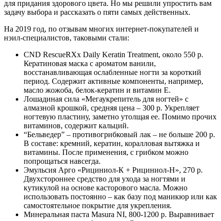
для придания здорового цвета. Но мы решили упростить вам
задачу выбора и рассказать о пяти самых действенных.
На 2019 год, по отзывам многих интернет-покупателей и
нэил-специалистов, таковыми стали:
CND RescueRXx Daily Keratin Treatment, около 550 р.
Кератиновая маска с ароматом ванили,
восстанавливающая ослабленные ногти за короткий
период. Содержит активные компоненты, например,
масло жожоба, белок-кератин и витамин Е.
Лошадиная сила «Мегаукрепитель для ногтей» с
алмазной крошкой, средняя цена – 300 р. Укрепляет
ногтевую пластину, заметно утолщая ее. Помимо прочих
витаминов, содержит кальций.
“Бельведер” – противогрибковый лак – не больше 200 р.
В составе: кремний, кератин, коралловая вытяжка и
витамины. После применения, с грибком можно
попрощаться навсегда.
Эмульсия Арго «Рициниол-К + Рициниол-Н», 270 р.
Двухстороннее средство для ухода за ногтями и
кутикулой на основе касторового масла. Можно
использовать постоянно – как базу под маникюр или как
самостоятельное покрытие для укрепления.
Минеральная паста Masura NI, 800-1200 р. Выравнивает