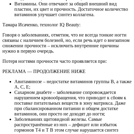
Витамины. Они отвечают за общий внешний вид
пластин, их цвет и прочность. Достаточное количество
витаминов улучшает синтез коллагена.
Тамара Исаченко, технолог IQ Beauty:
Говоря о заболеваниях, отметим, что не всегда тонкие ногти
связаны с наличием болезней, но, если речь идет о внезапном
снижении прочности – исключить внутренние причины
нужно в первую очередь.
Потеря ногтями прочности часто проявляется при:
РЕКЛАМА — ПРОДОЛЖЕНИЕ НИЖЕ
Авитаминозе – недостатке витаминов группы B, а также
A, C, Е;
Сахарном диабете – заболевание сопровождается
нарушением кровообращения, что приводит к сбоям к
поставке питательных веществ в зону матрикса. Даже
при сбалансированном питании и общем достатке
витаминов, они просто не доходят до ногтя;
Заболеваниях щитовидной железы. Самые
распространённые из них – дефицит или избыток
гормонов T4 и T В этом случае нарушается синтез