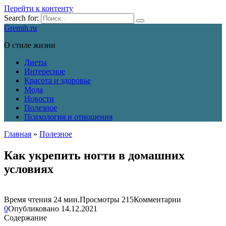
Перейти к контенту
Search for:
Gremih.ru
О стиле жизни
Диеты
Интересное
Красота и здоровье
Мода
Новости
Полезное
Психология и отношения
Главная
»
Полезное
Как укрепить ногти в домашних
условиях
Время чтения
24 мин.
Просмотры
215
Комментарии
0
Опубликовано
14.12.2021
Содержание