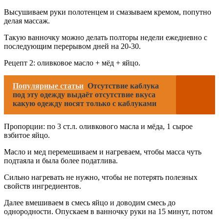
Высушиваем руки полотенцем и смазываем кремом, попутно
делая массаж.
Такую ванночку можно делать полторы недели ежедневно с
последующим перерывом дней на 20-30.
Рецепт 2: оливковое масло + мёд + яйцо.
Популярные статьи
Отсутствие каблука
под эту одежду выдаёт отсутствие вкуса
какую одежду носят только с каблуками
Пропорции: по 3 ст.л. оливкового масла и мёда, 1 сырое
взбитое яйцо.
Масло и мед перемешиваем и нагреваем, чтобы масса чуть
подтаяла и была более податлива.
Сильно нагревать не нужно, чтобы не потерять полезных
свойств ингредиентов.
Далее вмешиваем в смесь яйцо и доводим смесь до
однородности. Опускаем в ванночку руки на 15 минут, потом