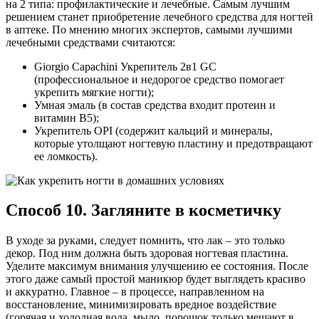
на 2 типа: профилактические и лечебные. Самым лучшим
решением станет приобретение лечебного средства для ногтей
в аптеке. По мнению многих экспертов, самыми лучшими
лечебными средствами считаются:
Giorgio Capachini Укрепитель 2в1 GC
(профессиональное и недорогое средство помогает
укрепить мягкие ногти);
Умная эмаль (в состав средства входит протеин и
витамин В5);
Укрепитель OPI (содержит кальций и минералы,
которые утолщают ногтевую пластину и предотвращают
ее ломкость).
Способ 10. Загляните в косметичку
В уходе за руками, следует помнить, что лак – это только
декор. Под ним должна быть здоровая ногтевая пластина.
Уделите максимум внимания улучшению ее состояния. После
этого даже самый простой маникюр будет выглядеть красиво
и аккуратно. Главное – в процессе, направленном на
восстановление, минимизировать вредное воздействие
(горячая и холодная вода, мыло, порошок только мешают в