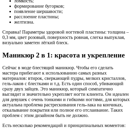
ломкость;
формирование бугорков;
появление шершавости;
расслоение пластины;
желтизна.
Справка! Параметры здоровой ногтевой пластины: толщина –
0,3 мм, цвет розовый, поверхность ровная, слегка выпуклая,
визуально заметен лёгкий блеск.
Маникюр 2 в 1: красота и укрепление
Сейчас в моде блестящий маникюр. Чтобы его сделать
мастера прибегают к использованию самых разных
материалов: втирок, сверкающей пудры, мелких кристаллов,
гель-лаков с блестками и т.д. Есть один способ, убивающий
сразу двух зайцев. Это маникюр, который симпатично
выглядит и значительно укрепляет ногти клиента. Он идеален
для девушек с очень тонкими и гибкими ногтями, для которых
актуальна проблема растрескивания гель-лака на кончиках,
откалывание покрытия или полное его отслаивание. Таких
проблем с этим дизайном быть не должно.
Есть несколько рекомендаций и принципиальных моментов: