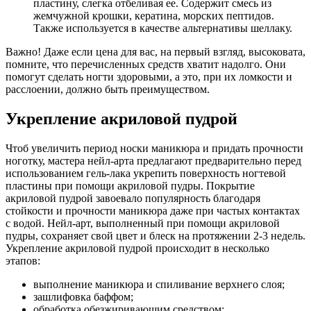
пластину, слегка отбеливая ее. Содержит смесь из
жемчужной крошки, кератина, морских пептидов.
Также используется в качестве альтернативы шеллаку.
Важно! Даже если цена для вас, на первый взгляд, высоковата,
помните, что перечисленных средств хватит надолго. Они
помогут сделать ногти здоровыми, а это, при их ломкости и
расслоении, должно быть преимуществом.
Укрепление акриловой пудрой
Чтоб увеличить период носки маникюра и придать прочности
ноготку, мастера нейл-арта предлагают предварительно перед
использованием гель-лака укрепить поверхность ногтевой
пластины при помощи акриловой пудры. Покрытие
акриловой пудрой завоевало популярность благодаря
стойкости и прочности маникюра даже при частых контактах
с водой. Нейл-арт, выполненный при помощи акриловой
пудры, сохраняет свой цвет и блеск на протяжении 2-3 недель.
Укрепление акриловой пудрой происходит в несколько
этапов:
выполнение маникюра и спиливание верхнего слоя;
зашлифовка баффом;
обработка обезжиривающим средством;