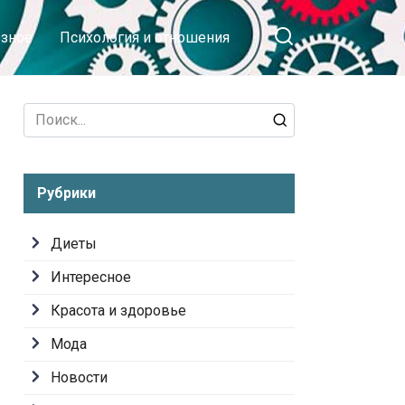
зное
Психология и отношения
Search
for:
Рубрики
Диеты
Интересное
Красота и здоровье
Мода
Новости