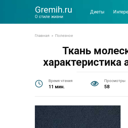
Перейти
Gremih.ru
к
Диеты
Интер
контенту
О стиле жизни
Главная
»
Полезное
Ткань молеск
характеристика 
Время чтения
Просмотры
11 мин.
58