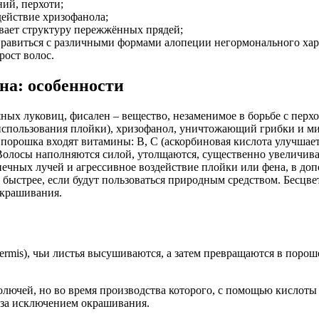
ий, перхоти;
действие хризофанола;
ивает структуру пережжённых прядей;
правиться с различными формами алопеции негормонального хар
рост волос.
хна: особенности
яных луковиц, фисален – вещество, незаменимое в борьбе с пер
 использования плойки), хризофанол, уничтожающий грибки и м
 порошка входят витамины: В, С (аскорбиновая кислота улучшае
 Волосы наполняются силой, утолщаются, существенно увеличивая
ечных лучей и агрессивное воздействие плойки или фена, в до
 быстрее, если будут пользоваться природным средством. Бесцве
окрашивания.
nermis), чьи листья высушиваются, а затем превращаются в пор
колючей, но во время производства которого, с помощью кислоты
 за исключением окрашивания.