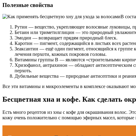
Полезные свойства
В сост
Рутин — вещество, укрепляющее волосяные луковицы, пр
Бетаин или триметилглицин — это природный увлажнител
Эмодин — возвращает прядям природный блеск.
Каротин — пигмент, содержащийся в листьях всех расте
Зеаксантин — ещё один пигмент, относящийся к группе 
лечения перхоти, кожных покровов головы.
Витамины группы B — являются «строительными кирпичик
Хризофанол, антрахинон — обладают антисептическим сво
перхоть.
Дубильные вещества — природные антисептики и реани
Все эти витамины и микроэлементы в комплексе оказывают мо
Бесцветная хна и кофе. Как сделать окр
Есть много рецептов из хны с кофе для окрашивания волос. Это
кожу очень положительно с помощью эфирных масел, которые вх