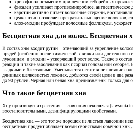
хризофанол незаменим при лечении себорейных проявлен
фисален усиливает противомикробное, антисептическое 
каротин активно питает волосяные стержни, восстанавл
цеаксантин позволяет прекратить выпадение волосков, с
алоэ-эмодин пробуждает волосяные фолликулы, ускоряет 
Бесцветная хна для волос. Бесцветная 
В состав хны входит рутин – отвечающий за укрепление волос
прядей (особенно после химической завивки или длительного
луковицам, и эмодин – ускоряющий рост волос. Также в состав
реакции и такие заболевания как псориаз головы или себорея.
гладкими и блестящими. Уменьшается негативное влияние солн
длинных шелковистых локонах, добьются своей цели в два раза
до 90 рублей. Чёрная или белая хна предназначены только для 
Что такое бесцветная хна
Хну производят из растения — лавсония неколючая (lawsonia i
восстановительными, дезинфицирующими свойствами.
Бесцветная хна — это тот же порошок из листьев лавсонии не
бесцветный продукт обладает всеми свойствами обычной хны,