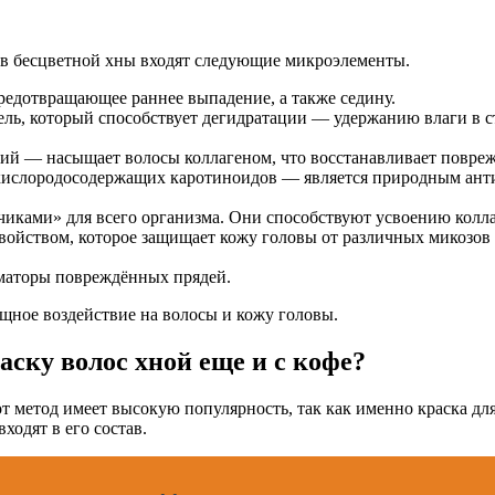
ав бесцветной хны входят следующие микроэлементы.
едотвращающее раннее выпадение, а также седину.
ь, который способствует дегидратации — удержанию влаги в ст
ний — насыщает волосы коллагеном, что восстанавливает повреж
кислородосодержащих каротиноидов — является природным анти
ами» для всего организма. Они способствуют усвоению коллаг
йством, которое защищает кожу головы от различных микозов и
маторы повреждённых прядей.
щное воздействие на волосы и кожу головы.
аску волос хной еще и с кофе?
т метод имеет высокую популярность, так как именно краска для
одят в его состав.