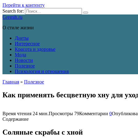
Перейти к контенту
Search for:
Gremih.ru
О стиле жизни
Диеты
Интересное
Красота и здоровье
Мода
Новости
Полезное
Психология и отношения
Главная
»
Полезное
Как применять бесцветную хну для уход
Время чтения
24 мин.
Просмотры
79
Комментарии
0
Опубликова
Содержание
Соляные скрабы с хной