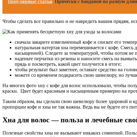
Популярные статьи
Причёски с банданой на разную дли
Чтобы сделать все правильно и не навредить вашим прядям, и
сначала заварите измельченный кофе и снизьте его темпе
натуральная натертая хна перемешивается с кофе. Смесь д
насыщенней). Следите за температурой, чтобы потом не 
наденьте перчатки из резины и наносите смесь на вымыт
прядь и посмотреть, какой цвет получится в итоге;
чтобы результат был заметнее, оставьте средство на голов
можете со временем подкрасить свою шевелюру, но лучше 
На многих фото хну с кофе для волос использовали, чтобы пол
краски. Цвет будет красивым и насыщенным примерно на про
Таким образом, вы сделали свою шевелюру более здоровой и кр
пропорции кофе и хны не так важны. Ведь вы не будете его пи
Хна для волос — польза и лечебные сво
Полезные свойства хны не вызывают никаких сомнений. Поль