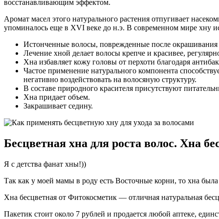
восстанавливающим эффектом.
Аромат масел этого натурального растения отпугивает насеком
упоминалось еще в XVI веке до н.э. В современном мире хну 
Истонченные волосы, поврежденные после окрашивания 
Лечение хной делает волосы крепче и красивее, регуляр
Хна избавляет кожу головы от перхоти благодаря антиба
Частое применение натурального компонента способству
негативно воздействовать на волосяную структуру.
В составе природного красителя присутствуют питатель
Хна придает объем.
Закрашивает седину.
Бесцветная хна для роста волос. Хна б
Я с детства фанат хны!))
Так как у моей мамы в роду есть Восточные корни, то хна была
Хна бесцветная от Фитокосметик — отличная натуральная бес
Пакетик стоит около 7 рублей и продается любой аптеке, еди