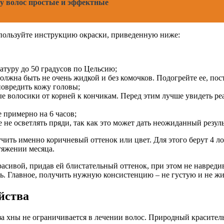
ну волос простые и эффектные
спользуйте инструкцию окраски, приведенную ниже:
ратуру до 50 градусов по Цельсию;
олжна быть не очень жидкой и без комочков. Подогрейте ее, пост
повредить кожу головы;
ые волосики от корней к кончикам. Перед этим лучше увидеть р
е примерно на 6 часов;
не осветлять пряди, так как это может дать неожиданный резуль
учить именно коричневый оттенок или цвет. Для этого берут 4 
тяжении месяца.
асивой, придав ей блистательный оттенок, при этом не навреди
ть. Главное, получить нужную консистенцию – не густую и не ж
йства
за хны не ограничивается в лечении волос. Природный красите