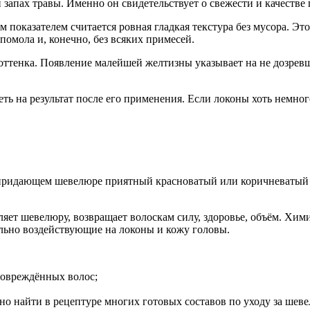
запах травы. Именно он свидетельствует о свежести и качестве
оказателем считается ровная гладкая текстура без мусора. Это 
помола и, конечно, без всяких примесей.
ттенка. Появление малейшей желтизны указывает на не дозревше
ть на результат после его применения. Если локоны хоть немног
ридающем шевелюре приятный красноватый или коричневатый о
пляет шевелюру, возвращает волоскам силу, здоровье, объём. Х
льно воздействующие на локоны и кожу головы.
повреждённых волос;
о найти в рецептуре многих готовых составов по уходу за шев