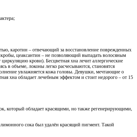
актера;
хотью, каротин – отвечающий за восстановление поврежденных
икробы, цеаксантин – не позволяющий выпадать волосяным
т циркуляцию крови). Бесцветная хна лечит аллергические
сь в объеме, локоны легко расчесываются, становятся
полнение увлажняется кожа головы. Девушки, мечтающие о
тная хна обладает лечебным эффектом и стоит недорого – от 15
ошок, который обладает красящими, но также регенерирующими,
 лимонного сока был удалён красящий пигмент. Такой