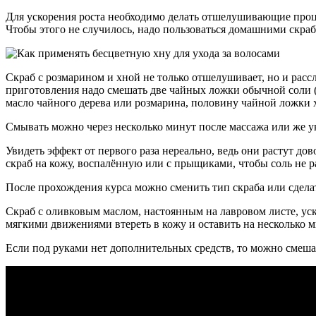
Для ускорения роста необходимо делать отшелушивающие проце
Чтобы этого не случилось, надо пользоваться домашними скра
Скраб с розмарином и хной не только отшелушивает, но и расс
приготовления надо смешать две чайных ложки обычной соли (м
масло чайного дерева или розмарина, половину чайной ложки 
Смывать можно через несколько минут после массажа или же ук
Увидеть эффект от первого раза нереально, ведь они растут д
скраб на кожу, воспалённую или с прыщиками, чтобы соль не р
После прохождения курса можно сменить тип скраба или сделат
Скраб с оливковым маслом, настоянным на лавровом листе, уск
мягкими движениями втереть в кожу и оставить на несколько м
Если под руками нет дополнительных средств, то можно смешат