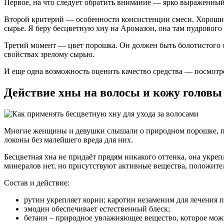
Первое, на что следует обратить внимание — ярко выраженный 
Второй критерий — особенности консистенции смеси. Хорошим п
сырье. Я беру бесцветную хну на Аромазон, она там пудрового 
Третий момент — цвет порошка. Он должен быть болотистого о
свойствах зрелому сырью.
И еще одна возможность оценить качество средства — посмотре
Действие хны на волосы и кожу головы
Многие женщины и девушки слышали о природном порошке, п
локоны без малейшего вреда для них.
Бесцветная хна не придаёт прядям никакого оттенка, она укре
минералов нет, но присутствуют активные вещества, положите
Состав и действие:
рутин укрепляет корни; каротин незаменим для лечения 
эмодин обеспечивает естественный блеск;
бетаин – природное увлажняющее вещество, которое можн