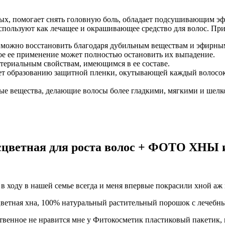
ых, помогает снять головную боль, обладает подсушивающим эффе
используют как лечащее и окрашивающее средство для волос. Пр
можно восстановить благодаря дубильным веществам и эфирным 
ное ее применение может полностью остановить их выпадение.
ктериальным свойствам, имеющимся в ее составе.
ет образованию защитной пленки, окутывающей каждый волосок
ные вещества, делающие волосы более гладкими, мягкими и шел
есцветная для роста волос + ФОТО ХНЫ и
 в ходу в нашей семье всегда и меня впервые покрасили хной аж
цветная хна, 100% натуральный растительный порошок с лечебн
нственное не нравится мне у Фитокосметик пластиковый пакетик,