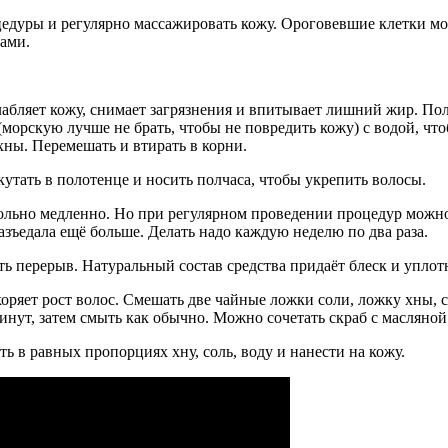
дуры и регулярно массажировать кожу. Ороговевшие клетки могу
бами.
лабляет кожу, снимает загрязнения и впитывает лишний жир. По
орскую лучше не брать, чтобы не повредить кожу) с водой, что
хны. Перемешать и втирать в корни.
утать в полотенце и носить полчаса, чтобы укрепить волосы.
овольно медленно. Но при регулярном проведении процедур можно
азъедала ещё больше. Делать надо каждую неделю по два раза.
ь перерыв. Натуральный состав средства придаёт блеск и уплотн
оряет рост волос. Смешать две чайные ложки соли, ложку хны, 
инут, затем смыть как обычно. Можно сочетать скраб с масляной
ь в равных пропорциях хну, соль, воду и нанести на кожу.