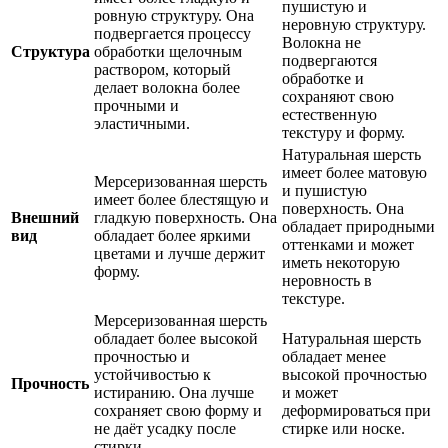
пушистую и
ровную структуру. Она
неровную структуру.
подвергается процессу
Волокна не
Структура
обработки щелочным
подвергаются
раствором, который
обработке и
делает волокна более
сохраняют свою
прочными и
естественную
эластичными.
текстуру и форму.
Натуральная шерсть
имеет более матовую
Мерсеризованная шерсть
и пушистую
имеет более блестящую и
поверхность. Она
Внешний
гладкую поверхность. Она
обладает природными
вид
обладает более яркими
оттенками и может
цветами и лучше держит
иметь некоторую
форму.
неровность в
текстуре.
Мерсеризованная шерсть
обладает более высокой
Натуральная шерсть
прочностью и
обладает менее
устойчивостью к
высокой прочностью
Прочность
истиранию. Она лучше
и может
сохраняет свою форму и
деформироваться при
не даёт усадку после
стирке или носке.
стирки.