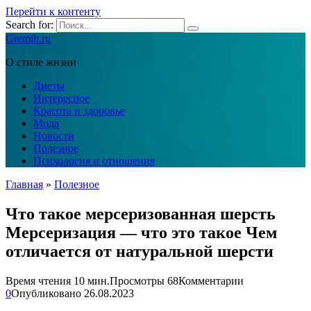
Перейти к контенту
Search for:
Gremih.ru
О стиле жизни
Диеты
Интересное
Красота и здоровье
Мода
Новости
Полезное
Психология и отношения
Главная
»
Полезное
Что такое мерсеризованная шерсть
Мерсеризация — что это такое Чем
отличается от натуральной шерсти
Время чтения
10 мин.
Просмотры
68
Комментарии
0
Опубликовано
26.08.2023