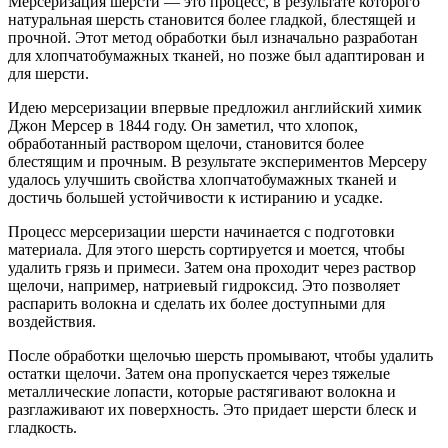
Мерсеризация шерсти — это процесс, в результате которого
натуральная шерсть становится более гладкой, блестящей и
прочной. Этот метод обработки был изначально разработан
для хлопчатобумажных тканей, но позже был адаптирован и
для шерсти.
Идею мерсеризации впервые предложил английский химик
Джон Мерсер в 1844 году. Он заметил, что хлопок,
обработанный раствором щелочи, становится более
блестящим и прочным. В результате экспериментов Мерсеру
удалось улучшить свойства хлопчатобумажных тканей и
достичь большей устойчивости к истиранию и усадке.
Процесс мерсеризации шерсти начинается с подготовки
материала. Для этого шерсть сортируется и моется, чтобы
удалить грязь и примеси. Затем она проходит через раствор
щелочи, например, натриевый гидроксид. Это позволяет
распарить волокна и сделать их более доступными для
воздействия.
После обработки щелочью шерсть промывают, чтобы удалить
остатки щелочи. Затем она пропускается через тяжелые
металлические лопасти, которые растягивают волокна и
разглаживают их поверхность. Это придает шерсти блеск и
гладкость.