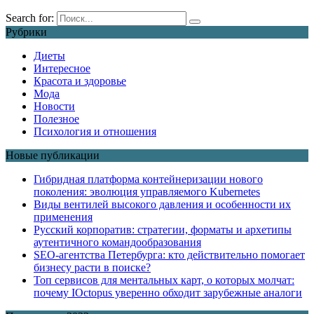
Search for:
Рубрики
Диеты
Интересное
Красота и здоровье
Мода
Новости
Полезное
Психология и отношения
Новые публикации
Гибридная платформа контейнеризации нового
поколения: эволюция управляемого Kubernetes
Виды вентилей высокого давления и особенности их
применения
Русский корпоратив: стратегии, форматы и архетипы
аутентичного командообразования
SEO-агентства Петербурга: кто действительно помогает
бизнесу расти в поиске?
Топ сервисов для ментальных карт, о которых молчат:
почему IOctopus уверенно обходит зарубежные аналоги